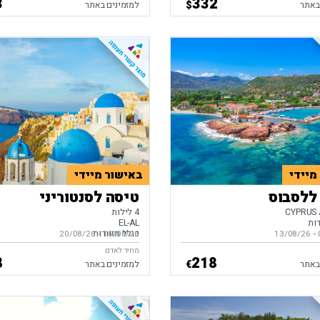
3
332
$
באתר
למזמינים באתר
מיידי
באישור מיידי
ללסבוס
טיסה לסנטוריני
CYPRUS 
4 לילות
דות
EL-AL
כולל מזוודות
-
ים,
13/08/26
16/08/26
-
בין התאריכים,
20/08/26
מחיר לאדם
8
218
€
באתר
למזמינים באתר