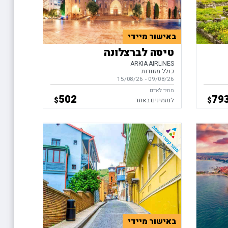
באישור מיידי
טיסה לברצלונה
ARKIA AIRLINES
כולל מזוודות
09/08/26
-
בין התאריכים,
15/08/26
מחיר לאדם
502
79
$
$
למזמינים באתר
באישור מיידי