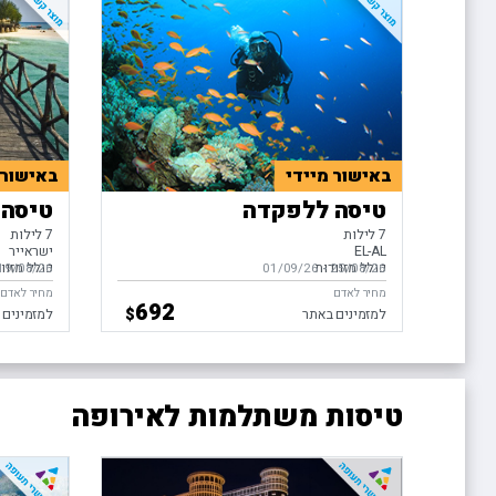
באישור מיידי
באישור 
טיסה ללפקדה
טיסה 
7 לילות
7 לילות
EL-AL
ישראייר
כולל מזוודות
כולל מזוו
25/08/26
-
בין התאריכים,
01/09/26
19/08/26
בין התאריכ
מחיר לאדם
מחיר לאדם
692
$
למזמינים באתר
למזמינים 
טיסות משתלמות לאירופה