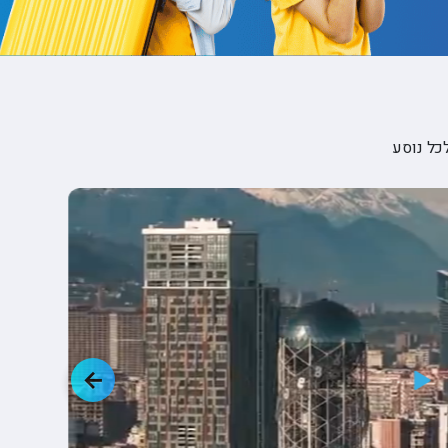
ופיונס
י פרי
 וויליאמס
כל נוסע