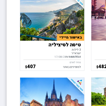
באישור מיידי
טיסה לסיציליה
3 לילות
ישראייר
כולל מזוודות
14/08/26
-
בין התאריכים,
17/08/26
מחיר לאדם
407
48
$
$
למזמינים באתר