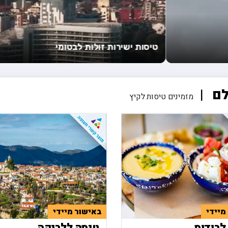
לם
מזמינים טיסות לקיץ
מיידי
באישור מיידי
לרודוס
טיסה ללרנקה