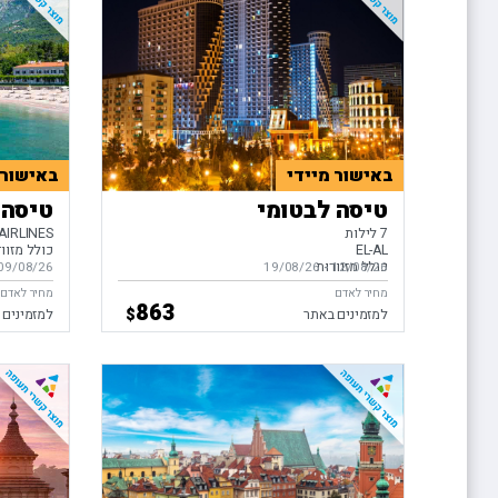
באישור מיידי
באישור 
טיסה לבטומי
טיסה 
7 לילות
AIRLINES
EL-AL
כולל מזוו
כולל מזוודות
12/08/26
-
בין התאריכים,
19/08/26
09/08/26
בין התאריכ
מחיר לאדם
מחיר לאדם
863
$
למזמינים באתר
למזמינים 