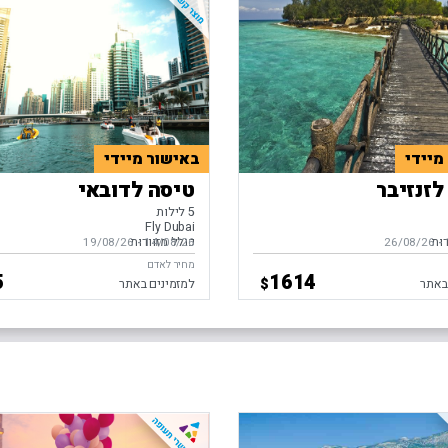
מיידי
באישור מיידי
לזנזיבר
טיסה לדובאי
5 לילות
Fly Dubai
דות
כולל מזוודות
-
ים,
26/08/26
14/08/26
-
בין התאריכים,
19/08/26
מחיר לאדם
5
1614
$
באתר
למזמינים באתר