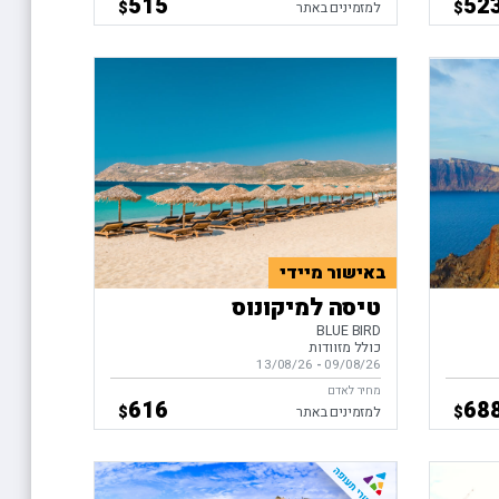
515
52
$
$
למזמינים באתר
באישור מיידי
טיסה למיקונוס
BLUE BIRD
כולל מזוודות
09/08/26
-
בין התאריכים,
13/08/26
מחיר לאדם
616
68
$
$
למזמינים באתר