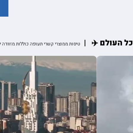
ה
טיולים מאורגנים ליפן
פורטלנד טרייל בלייזרז 🏀
הסקר
טה
טיולים מאורגנים למזרח הרחוק
רולאן גארוס ??
קייט
יה
טיולים מאורגנים לאירופה
פורמולה 1 🏎️
רובי
טיולים מאורגנים לכל היעדים
כל העולם ✈️
טיסות ממוצרי קשרי תעופה כוללות מזוודה ל