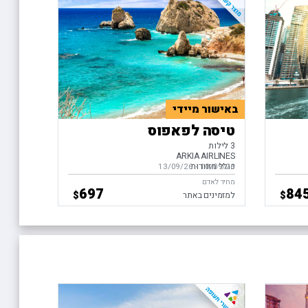
באישור מיידי
טיסה לפאפוס
3 לילות
ARKIA AIRLINES
כולל מזוודות
10/09/26
-
בין התאריכים,
13/09/26
מחיר לאדם
697
84
$
$
למזמינים באתר