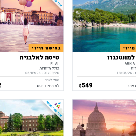
מיידי
באישור מיידי
למונטנגרו
טיסה לאלבניה
EL-AL
ARKIA 
דות
כולל מזוודות
-
ים,
13/08/26
01/09/26
-
בין התאריכים,
08/09/26
מחיר לאדם
2
549
$
באתר
למזמינים באתר