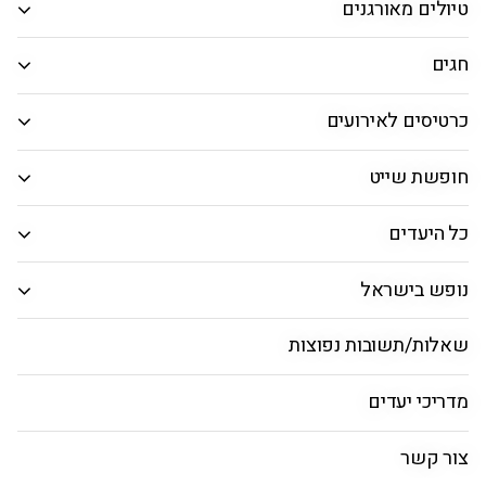
טיולים מאורגנים
אפשרויות חיפוש נוספות
אפשרויות החיפוש הנוספות מוצגות
חגים
מחלקה
כרטיסים לאירועים
טיסות ישירות בלבד
חופשת שייט
טיסות ישראליות בלבד
כל היעדים
חיפוש טיסות
נופש בישראל
טיסות עם אמריקן איירליינס |
שאלות/תשובות נפוצות
American Airlines
מדריכי יעדים
טיסות עם אמריקן איירליינס
טיסות עם דלתא
צור קשר