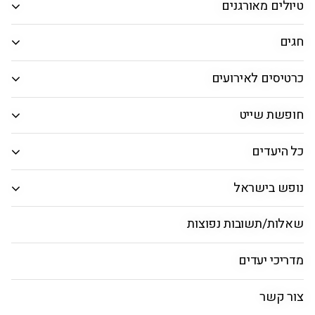
טיולים מאורגנים
המבוקש.
חיפוש חבילה
חגים
כרטיסים לאירועים
חבילות נופש בבאקו
חופשת שייט
ראשי
טיסות
חבילות
מאורגנים
אטרקציות
כל היעדים
נופש בישראל
חבילות נופש בבאקו ברגע האחרון
שאלות/תשובות נפוצות
מדריכי יעדים
חבילות נופש בבאקו בקיץ
צור קשר