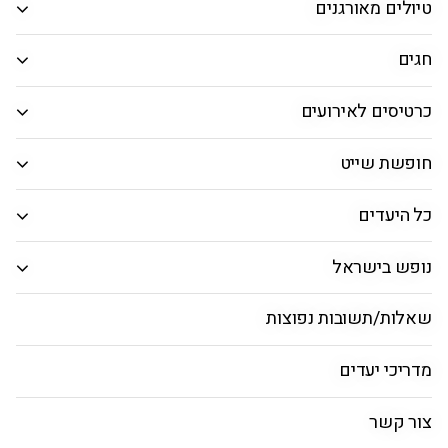
הרכב נוסעים
טיולים מאורגנים
חגים
אפשרויות חיפוש נוספות
אפשרויות החיפוש הנוספות מוצגות
כרטיסים לאירועים
חיפוש טיסות
חופשת שייט
כל היעדים
דובאי Dubai - המדריך המלא
לחופשה בדובאי
נופש בישראל
מדריך דובאי
טיסות
חבילות
הכל כלול
כשר
שאלות/תשובות נפוצות
מדריכי יעדים
מידע כללי על דובאי - Dubai
צור קשר