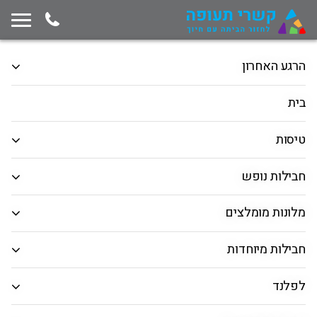
תחילת תוכן החלון
המשך ניווט ייצא מגבולות החלון, לחץ למעבר לסוף תוכן החלון
הרגע האחרון
חבילות נופש
טיסה + מלון
טיסות
בית
הלוך ושוב
כיוון אחד
רב יעדים
טיסות
המראה מ
חבילות נופש
חיפוש יעד
מלונות מומלצים
תאריך יציאה
חבילות מיוחדות
תאריך חזרה
לפלנד