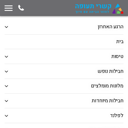
תחילת תוכן החלון
המשך ניווט ייצא מגבולות החלון, לחץ למעבר לסוף תוכן החלון
הרגע האחרון
מאורגנים
טיסות
בית
הלוך ושוב
כיוון אחד
רב יעדים
טיסות
המראה מ
חבילות נופש
חיפוש יעד
מלונות מומלצים
תאריך יציאה
חבילות מיוחדות
תאריך חזרה
לפלנד