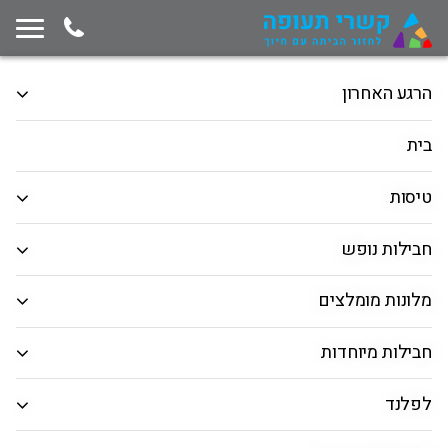
תחילת תוכן החלון
המשך ניווט ייצא מגבולות החלון, לחץ למעבר לסוף תוכן החלון
הרגע האחרון
מלונות בחו"ל
מרכיבים דיל לבד
טיסות
בית
הלוך ושוב
כיוון אחד
רב יעדים
טיסות
המראה מ
חבילות נופש
חיפוש יעד
מלונות מומלצים
תאריך יציאה
חבילות מיוחדות
תאריך חזרה
לפלנד