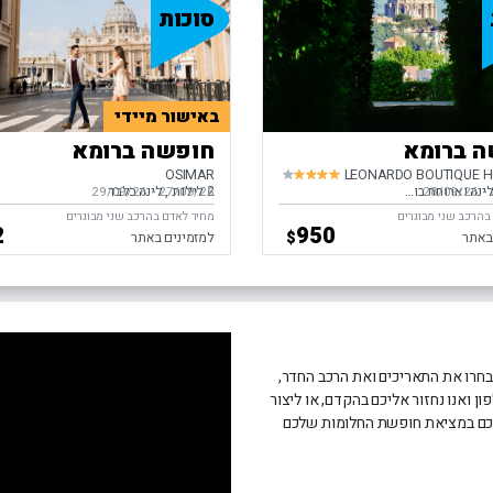
סוכות
באישור מיידי
 ברומא
חופשה ברומא
OSIMAR
ינה וארוחת בוקר
2 לילות
לינה בלבד
-
ים,
28/09/26
27/09/26
-
בין התאריכים,
29/09/26
בהרכב שני מבוגרים
מחיר לאדם בהרכב שני מבוגרים
2
950
$
באתר
למזמינים באתר
חרו את התאריכים ואת הרכב החדר,
 ואנו נחזור אליכם בהקדם, או ליצור
03-52. נציגינו ישמחו לסייע לכם במציאת חופשת החלומות שלכם