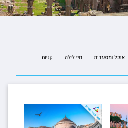
ופיונס
י פרי
 וויליאמס
אוכל ומסעדות
חיי לילה
קניות