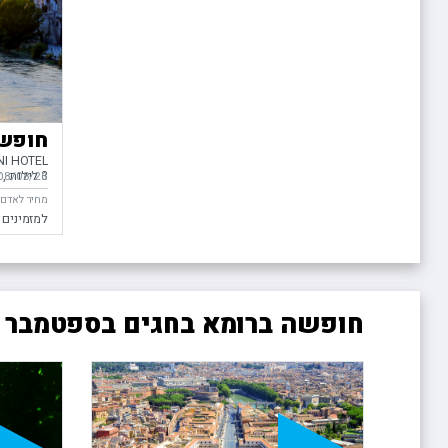
חופשה
NI HOTEL
3 לילות
ל
08/08/26
בין התאריכ
מחיר לאדם 
למזמינים 
חופשה ברומא בחגים בספטמבר ו