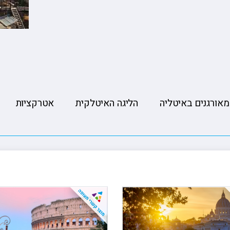
ה
טיולים מאורגנים ליפן
פורטלנד טרייל בלייזרז 🏀
הסקר
טה
טיולים מאורגנים למזרח הרחוק
רולאן גארוס ??
קייט
יה
טיולים מאורגנים לאירופה
פורמולה 1 🏎️
רובי
טיולים מאורגנים לכל היעדים
מאורגנים באיטליה
הליגה האיטלקית
אטרקציות