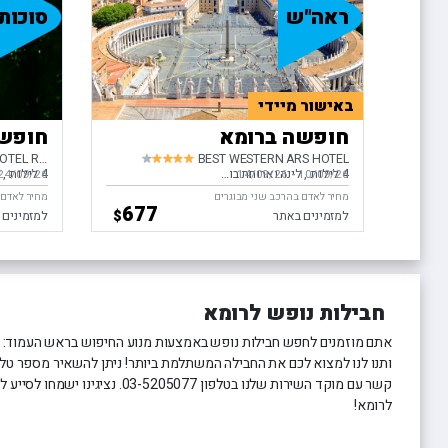
ראה"ש
סוכות
באישור מיידי
חופשה ברומא
חופשה
LEONARDO BOUTIQUE HOTEL ROME TERMINI
BEST WESTERN ARS HOTEL
4 לילות
לינה וארוחת בוקר
4 לילות
ל
10/09/26
-
בין התאריכים,
14/09/26
24/09/26
בין התאריכ
מחיר לאדם בהרכב שני מבוגרים
מחיר לאדם 
677
$
למזמינים באתר
למזמינים 
חבילות נופש לרומא
אתם מוזמנים לחפש חבילות נופש באמצעות מנוע החיפוש בראש העמוד: ב
ותנו לנו למצוא לכם את החבילה המשתלמת ביותר! ניתן להשאיר מספר טלפון
קשר עם מוקד השירות שלנו בטלפון 05077
לרומא!