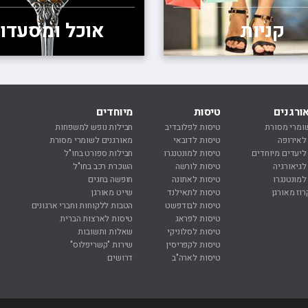
קניות
אוכל ומסעדו
ורגנים
טיסות
מיוחדים
נ
ומרי מסורת
טיסות לפלובדיב
חבילות נופש למשפחות
נ
 לאירופה
טיסות לדובאי
מאורגנים לשומרי מסורת
נ
 ליעדים מיוחדים
טיסות למונטנגרו
חבילות ספורט בחו"ל
ח
לגיאורגיה
טיסות לורשה
השכרת רכב בחו"ל
ח
למונטנגרו
טיסות לאתונה
חופשה בחגים
מ
רוז מאורגן
טיסות לתאילנד
שייט מאורגן
ר
טיסות לבודפשט
הטבות ללקוחות וחברי ארגונים
ר
טיסות לפראג
טיסות לארצות הברית
ר
טיסות לסלוניקי
שאלות ותשובות
ר
טיסות לקפריסין
שירות "קשריפלוס"
ה
טיסות לארה"ב
דרושים