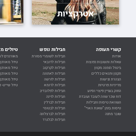
אטרקציות
קשרי תעופה
חבילות נופש
טיולים מא
אודות
חבילות לשומרי מסורת
מאורגנים לש
שאלות ותשובות נפוצות
חבילות לדובאי
טיול מאורגן
ביטול הזמנה מקוון
חבילות לקרקוב
טיול מאורגן
תקנון ותנאים כללים
חבילות לאתונה
טיול מאורגן 
הצהרת נגישות
חבילות לורשה
טיול מאורגן 
מדיניות פרטיות
חבילות לרומא
טיול שייט- ק
החוק בעניין פיצוי וסיוע
חבילות לפלובדיב
דוח שכר שווה לעובד ועובדת
חבילות לוינה
השוואת טיסות וחבילות
חבילות לברלין
טיסות בזמן "שאגת הארי"
חבילות לבטומי
שובר מתנה
חבילות לברצלונה
חבילות לבלגרד