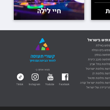
ת
חיי לילה
ופש בישראל
ופש באילת
ופש בים המלח
ופשה בצפון
קשרי תעופה
ופשה סובב כינרת
לחזור הביתה עם חיוך
לונות בתל אביב
שת מלונות ישרוטל
מצאו אותנו ב-
שת מלונות דן
שת מלונות פתאל
שת מלונות ישראל קנדה
Tiktok
Instagram
Youtube
Facebook
ריביירה של ישראל