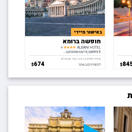
באישור מיידי
חופשה ברומא
ALBANI HOTEL
3 לילות
לינה וארוחת בוקר
29/08/26
-
בין התאריכים,
01/09/26
מחיר לאדם בהרכב שני מבוגרים
674
84
$
$
למזמינים באתר
ת