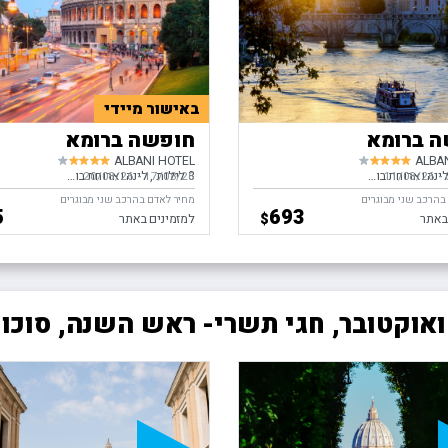
באישור מיידי
 ברומא
חופשה ברומא
ALBANI HOTEL
ALBA
ינה וארוחת בוקר
3 לילות
לינה וארוחת בוקר
-
ים,
11/08/26
17/08/26
-
בין התאריכים,
20/08/26
בהרכב שני מבוגרים
מחיר לאדם בהרכב שני מבוגרים
5
693
$
באתר
למזמינים באתר
אוקטובר, חגי תשרי- ראש השנה, סוכו