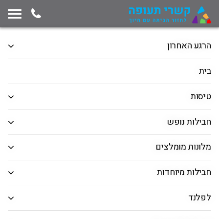
תחילת תוכן החלון
המשך ניווט ייצא מגבולות החלון, לחץ למעבר לסוף תוכן החלון
הרגע האחרון
חבילות נופש
מלונות בחו"ל
טיסות
בית
הלוך ושוב
כיוון אחד
רב יעדים
טיסות
המראה מ
חבילות נופש
חיפוש יעד
מלונות מומלצים
תאריך יציאה
חבילות מיוחדות
תאריך חזרה
לפלנד