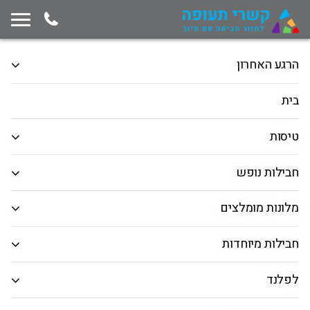
תחילת תוכן החלון
המשך ניווט ייצא מגבולות החלון, לחץ למעבר לסוף תוכן החלון
הרגע האחרון
מרכיבים דיל לבד!
חבילות נופש
טיסות
בית
הלוך ושוב
כיוון אחד
רב יעדים
טיסות
המראה מ
חבילות נופש
חיפוש יעד
מלונות מומלצים
תאריך יציאה
חבילות מיוחדות
תאריך חזרה
לפלנד