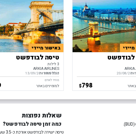
מיידי
באישור מיידי
לבודפשט
טיסה לבודפשט
3 לילות
ARKIA AIRLINES
ARKIA 
דות
כולל מזוודות
-
ים,
20/08/26
10/09/26
-
בין התאריכים,
13/09/26
מחיר לאדם
9
798
$
באתר
למזמינים באתר
שאלות נפוצות
כמה זמן טיסה לבודפשט?
.
טיסה ישירה לבודפשט אורכת כ-3.5 שעות. במידה וטסים עם קונקשן, משך הטיסה הכולל יעמוד על 6-9 שעות.