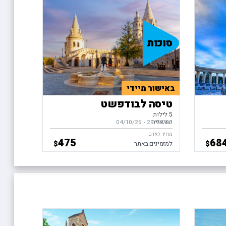
סוכות
באישור מיידי
טיסה לבודפשט
5 לילות
ישראייר
29/09/26
-
בין התאריכים,
04/10/26
מחיר לאדם
475
68
$
$
למזמינים באתר