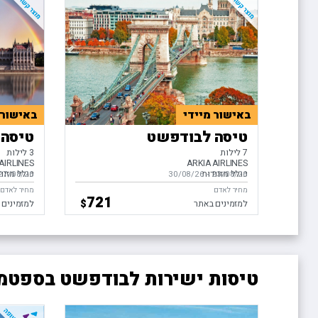
באישור מיידי
באישור 
טיסה לבודפשט
טיסה 
7 לילות
3 לילות
AIRLINES
ARKIA AIRLINES
כולל מזוודות
כולל מזוו
23/08/26
-
בין התאריכים,
30/08/26
27/08/26
בין התאריכ
מחיר לאדם
מחיר לאדם
721
$
למזמינים באתר
למזמינים 
טיסות ישירות לבודפשט בספטמב