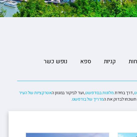
ופיונס
י פרי
 וויליאמס
ות
קניות
ספא
נופש כשר
ט
, דרך בחירת
מלונות בבודפשט
, ועד לביקור במגוון ה
אטרקציות של העיר
 תשכחו לבדוק את ה
מדריך של בודפשט
.