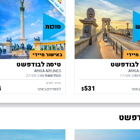
ש
סוכות
מיידי
באישור מיידי
לבודפשט
טיסה לבודפשט
ARKIA AIRLINES
ARKIA 
דות
כולל מזוודות
-
ים,
17/09/26
24/09/26
-
בין התאריכים,
27/09/26
מחיר לאדם
4
531
$
באתר
למזמינים באתר
דפשט