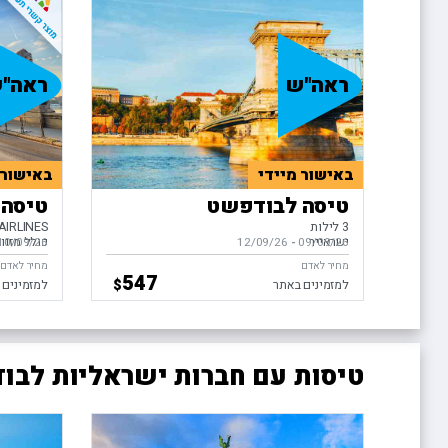
ראה"ש
ראה"
באישור מיידי
באישור 
טיסה לבודפשט
טיסה 
3 לילות
AIRLINES
ישראייר
כולל מזוו
09/09/26
-
בין התאריכים,
12/09/26
10/09/26
בין התאריכ
מחיר לאדם
מחיר לאדם
547
$
למזמינים באתר
למזמינים 
טיסות עם חברות ישראליות לבו