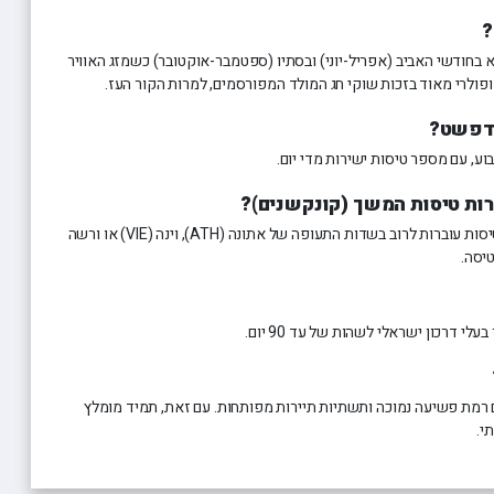
?
 בחודשי האביב (אפריל-יוני) ובסתיו (ספטמבר-אוקטובר) כשמזג האוויר
ודפשט?
ע, עם מספר טיסות ישירות מדי יום.
רות טיסות המשך (קונקשנים)?
במידה ואתם טסים עם קונקשן ליעד, הטיסות עוברות לרוב בשדות התעופה של אתונה (ATH), וינה (VIE) או ורשה
לי דרכון ישראלי לשהות של עד 90 יום.
 רמת פשיעה נמוכה ותשתיות תיירות מפותחות. עם זאת, תמיד מומלץ
י.