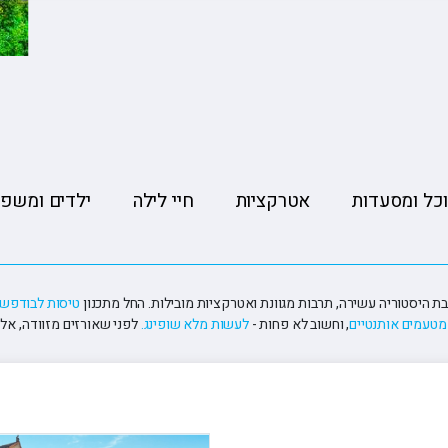
ה
טיולים מאורגנים ליפן
פורטלנד טרייל בלייזרז 🏀
הסקר
טה
טיולים מאורגנים למזרח הרחוק
רולאן גארוס ??
קייט
יה
טיולים מאורגנים לאירופה
פורמולה 1 🏎️
רובי
טיולים מאורגנים לכל היעדים
כל ומסעדות
אטרקציות
חיי לילה
ילדים ומשפח
ת היסטוריה עשירה, תרבות מגוונת ואטרקציות מובילות. החל מתכנון
טיסות לבודפש
מטעמים אותנטיים
, וחשוב לא פחות -
לעשות מלא שופינג.
לפני שאורזים מזוודה, אל