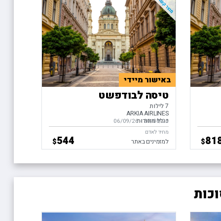
באישור מיידי
טיסה לבודפשט
7 לילות
ARKIA AIRLINES
כולל מזוודות
30/08/26
-
בין התאריכים,
06/09/26
מחיר לאדם
544
81
$
$
למזמינים באתר
וכות