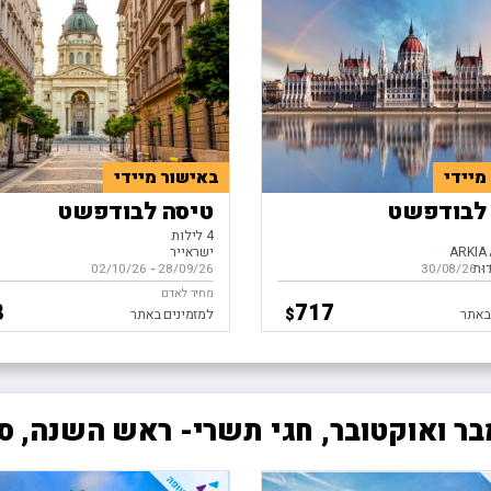
מיידי
באישור מיידי
לבודפשט
טיסה לבודפשט
4 לילות
ARKIA 
ישראייר
דות
-
ים,
30/08/26
28/09/26
-
בין התאריכים,
02/10/26
מחיר לאדם
8
717
$
באתר
למזמינים באתר
ר ואוקטובר, חגי תשרי- ראש השנה, ס