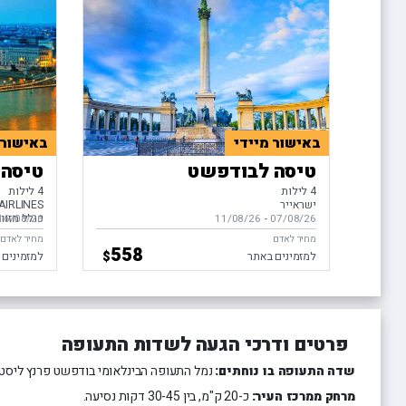
באישור מיידי
באישור 
טיסה לבודפשט
טיסה 
4 לילות
4 לילות
ישראייר
AIRLINES
כולל מזוו
07/08/26
-
בין התאריכים,
11/08/26
16/08/26
בין התאריכ
מחיר לאדם
מחיר לאדם
558
$
למזמינים באתר
למזמינים 
פרטים ודרכי הגעה לשדות התעופה
שדה התעופה בו נוחתים:
נמל התעופה הבינלאומי בודפשט פרנץ ליסט (BUD)
מרחק ממרכז העיר:
כ-20 ק"מ, בין 30-45 דקות נסיעה.