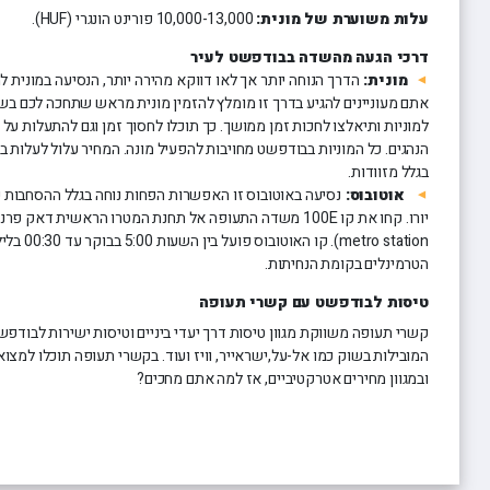
עלות משוערת של מונית:
10,000-13,000 פורינט הונגרי (HUF).
דרכי הגעה מהשדה בבודפשט לעיר
מונית:
אתם מעוניינים להגיע בדרך זו מומלץ להזמין מונית מראש שתחכה לכם ב
למוניות ותיאלצו לחכות זמן ממושך. כך תוכלו לחסוך זמן וגם להתעלות על
הנהגים. כל המוניות בבודפשט מחויבות להפעיל מונה. המחיר עלול לעלות ב
בגלל מזוודות.
אוטובוס:
יורו. קחו את קו 100E משדה התעופה אל תחנת המטרו הראשית דאק פרנס טר (
metro station
הטרמינלים בקומת הנחיתות.
טיסות לבודפשט עם קשרי תעופה
קשרי תעופה משווקת מגוון טיסות דרך יעדי ביניים וטיסות ישירות לבודפש
המובילות בשוק כמו אל-על,ישראייר, וויז ועוד. בקשרי תעופה תוכלו למצו
ובמגוון מחירים אטרקטיביים, אז למה אתם מחכים?