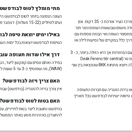
מתי מומלץ לטוס לבודפשט
העונה הנפוצה ביותר לטוס לבודפשט היא
הדרך הנוחה יותר אך לאו דווקא מהירה יותר, הנסיעה במונית למרכז העיר אורכת כ- 35 דקות. אם
נעים לטיולים (15-22 מעלות). דצמבר פופולרי מאוד בזכות שוקי חג המולד המפורסמים, למרות הקור העז.
שדה משום שבשעות העומס נוצר תור
 מחסומי השפה ואי הבנות נוספות עם
באילו ימים יוצאת טיסה לב
דרך כלל במקרים של נסיעות לילה או
הטיסות לבודפשט יוצאות בכל ימות השבו
נסיעה באוטובוס זו האפשרות הפחות נוחה בגלל ההסחבות עם המזוודות אך היא הזולה ביותר, כ - 3
דרך אילו שדות תעופה עוב
Deák Ferenc tér central
). קו האוטובוס פועל בין השעות 5:00 בבוקר עד 00:30 בלילה ויוצא מתחנת BKK שנמצאת בין שני
(WAW), מה שמוסיף כ-3 עד 5 שעות לטיסה.
האם צריך ויזה לבודפשט?
אין צורך בויזה להונגריה (בודפשט) עבור בע
ט בירת הונגריה עם חברות התעופה
א טיסות ישירות לבודפשט בכל תאריך
האם בטוח לטוס לבודפשט?
בודפשט נחשבת ליעד בטוח לתיירים, עם
להתעדכן באזהרות מסע באתר הממשלת