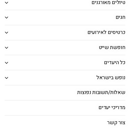
טיולים מאורגנים
חיפוש חבילה
חגים
חבילות נופש למילאנו
כרטיסים לאירועים
ראשי
טיסות
חבילות
טוס וסע
מאורגנים לא
חופשת שייט
כל היעדים
דילים למילאנו
נופש בישראל
שאלות/תשובות נפוצות
מדריכי יעדים
באישור מיידי
צור קשר
חופשה במילאנו