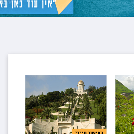
ופיונס
י פרי
 וויליאמס
באישור מיידי