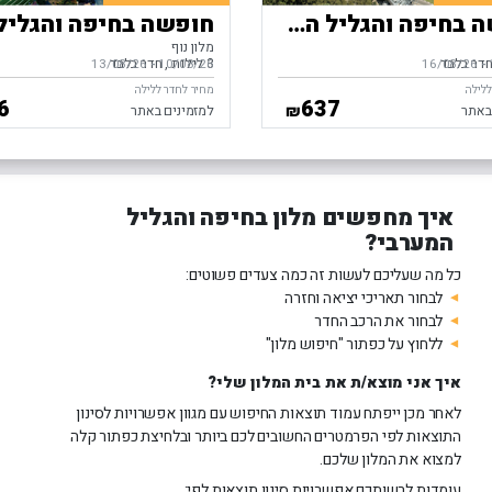
חופשה בחיפה והגליל המערבי
מלון נוף
דר בלבד
3 לילות
חדר בלבד
-
ים,
16/08/26
10/08/26
-
בין התאריכים,
13/08/26
ללילה
מחיר לחדר ללילה
6
637
₪
באתר
למזמינים באתר
איך מחפשים מלון בחיפה והגליל
המערבי?
כל מה שעליכם לעשות זה כמה צעדים פשוטים:
לבחור תאריכי יציאה וחזרה
לבחור את הרכב החדר
ללחוץ על כפתור "חיפוש מלון"
איך אני מוצא/ת את בית המלון שלי?
לאחר מכן ייפתח עמוד תוצאות החיפוש עם מגוון אפשרויות לסינון
התוצאות לפי הפרמטרים החשובים לכם ביותר ובלחיצת כפתור קלה
למצוא את המלון שלכם.
עומדות לרשותכם אפשרויות סינון תוצאות לפי: