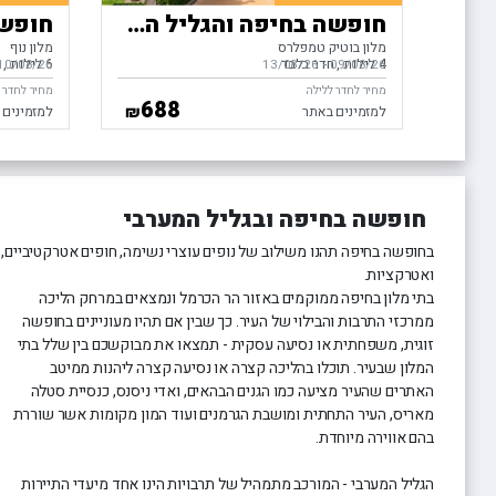
חופשה בחיפה והגליל המערבי
מלון בוטיק טמפלרס
מלון נוף
4 לילות
חדר בלבד
6 לילות
ח
09/08/26
-
בין התאריכים,
13/08/26
10/08/26
בין התאריכ
מחיר לחדר ללילה
מחיר לחדר 
688
₪
למזמינים באתר
למזמינים 
חופשה בחיפה ובגליל המערבי
בחופשה בחיפה תהנו משילוב של נופים עוצרי נשימה, חופים אטרקטיביים,
ואטרקציות.
בתי מלון בחיפה ממוקמים באזור הר הכרמל ונמצאים במרחק הליכה
ממרכזי התרבות והבילוי של העיר. כך שבין אם תהיו מעוניינים בחופשה
זוגית, משפחתית או נסיעה עסקית - תמצאו את מבוקשכם בין שלל בתי
המלון שבעיר. תוכלו בהליכה קצרה או נסיעה קצרה ליהנות ממיטב
האתרים שהעיר מציעה כמו הגנים הבהאים, ואדי ניסנס, כנסיית סטלה
מאריס, העיר התחתית ומושבת הגרמנים ועוד המון מקומות אשר שוררת
בהם אווירה מיוחדת.
הגליל המערבי - המורכב מתמהיל של תרבויות הינו אחד מיעדי התיירות