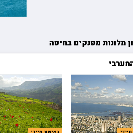
ה
טיולים מאורגנים ליפן
פורטלנד טרייל בלייזרז 🏀
הסקר
טה
טיולים מאורגנים למזרח הרחוק
רולאן גארוס ??
קייט
יה
טיולים מאורגנים לאירופה
פורמולה 1 🏎️
רובי
טיולים מאורגנים לכל היעדים
 מלונות מפנקים בחיפה
המערבי
מיידי
באישור מיידי