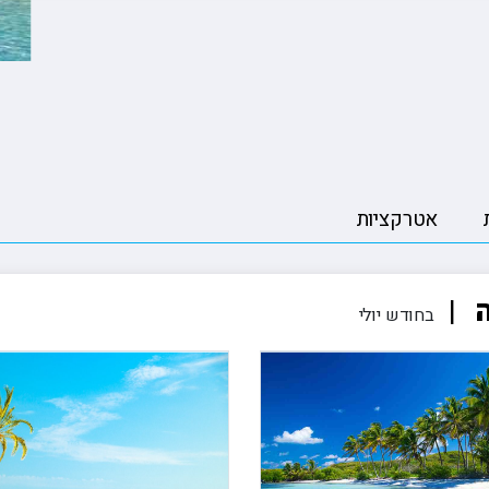
ה
טיולים מאורגנים ליפן
פורטלנד טרייל בלייזרז 🏀
הסקר
טה
טיולים מאורגנים למזרח הרחוק
רולאן גארוס ??
קייט
יה
טיולים מאורגנים לאירופה
פורמולה 1 🏎️
רובי
טיולים מאורגנים לכל היעדים
אטרקציות
ה
בחודש יולי