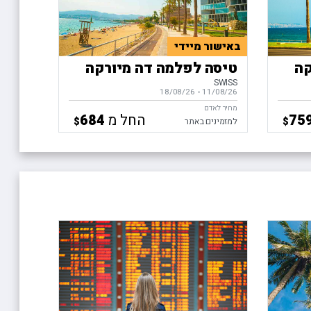
באישור מיידי
קה
טיסה לפלמה דה מיורקה
SWISS
11/08/26
-
בין התאריכים,
18/08/26
מחיר לאדם
החל מ
684
75
$
$
למזמינים באתר