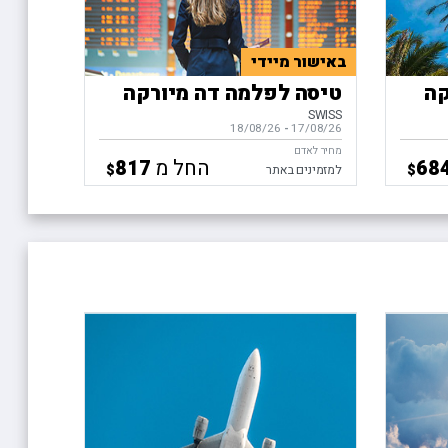
באישור מיידי
קה
טיסה לפלמה דה מיורקה
SWISS
17/08/26
-
בין התאריכים,
18/08/26
מחיר לאדם
החל מ
817
68
$
$
למזמינים באתר