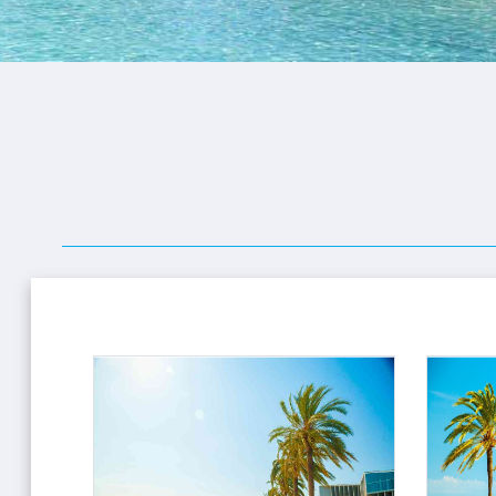
ופיונס
י פרי
 וויליאמס