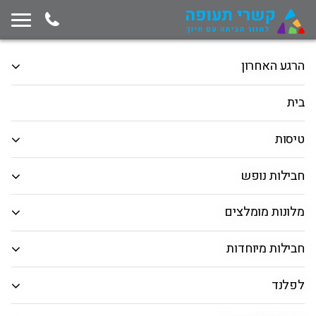
תחילת תוכן החלון
המשך ניווט ייצא מגבולות החלון, לחץ למעבר לסוף תוכן החלון
הרגע האחרון
מרכיבים דיל לבד!
חבילות נופש
טיסות
בית
הלוך ושוב
כיוון אחד
רב יעדים
טיסות
המראה מ
חבילות נופש
חיפוש יעד
מלונות מומלצים
תאריך יציאה
חבילות מיוחדות
תאריך חזרה
לפלנד