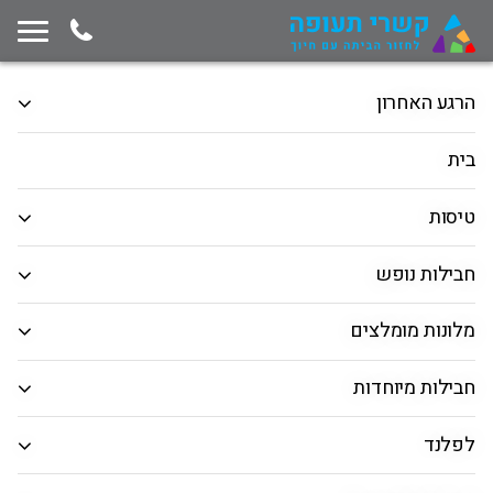
תחילת תוכן החלון
המשך ניווט ייצא מגבולות החלון, לחץ למעבר לסוף תוכן החלון
הרגע האחרון
מרכיבים דיל לבד!
חבילות נופש
טיסות
בית
הלוך ושוב
כיוון אחד
רב יעדים
טיסות
המראה מ
חבילות נופש
חיפוש יעד
מלונות מומלצים
תאריך יציאה
חבילות מיוחדות
תאריך חזרה
לפלנד