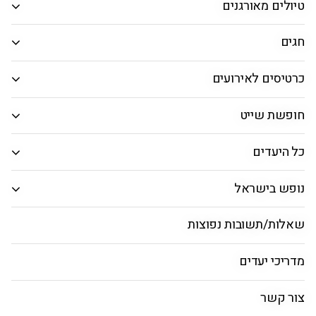
טיולים מאורגנים
המבוקש.
חיפוש חבילה
חגים
כרטיסים לאירועים
ראשי
טיסות
חבילות
טיסות מאיסטנבול לישר
חופשת שייט
כל היעדים
חופשה באיסטנבול - המדריך
המלא: מזג אוויר, תחבורה,
נופש בישראל
אטרקציות ועוד
שאלות/תשובות נפוצות
מדריכי יעדים
שעה מקומית
מטבע מקומי
מזג אוויר
03:29
לירה טורקית חדשה
33°
צור קשר