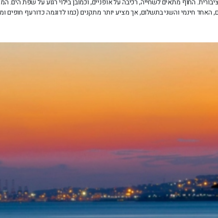
בורית. החוף מתאים לשחייה, רכיבה על אופניים, וכמובן בילוי רגוע על שפת הים. המי
, האחד חינמי והשני בתשלום, אך מציע יותר מתקנים (כמו לדוגמה כדורעף חופים ומ