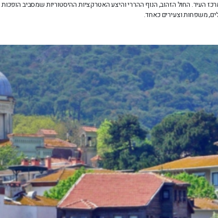
צועת חוף גדולה ונקייה, הנמצאת במרחק 45 דקות ממרכז העיר. החול הזהוב, הנוף ההררי והיצע האטרקציות ההיס
לים, משפחות וצעירים כאחד.