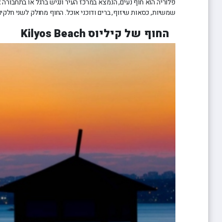
פלוריה הוא חוף נעים, הנמצא במרכז העיר ונגיש ברגל או בתחבורה צי
שמשיות, כסאות שיזוף, ברים ודוכני אוכל. החוף מחולק לשני חלקים
החוף של קיליוס Kilyos Beach