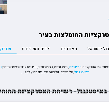
ה
טיולים מאורגנים ליפן
פורטלנד טרייל בלייזרז 🏀
הסקר
טה
טיולים מאורגנים למזרח הרחוק
רולאן גארוס ??
קייט
יה
טיולים מאורגנים לאירופה
פורמולה 1 🏎️
רובי
טיולים מאורגנים לכל היעדים
רקציות המומלצות בעיר
ול לישראל
מאורגנים
ילדים ומשפחות
אטרקצ
אינסופי של אטרקציות
קולינריות
, היסטוריות, טבע וחופים, שיגרמו לכם לרצות להזמין
טי
לאיסטנבול
, אל תוותרו על כמה סיבובים מחוץ למלון…
באיסטנבול- רשימת האטרקציות המומל