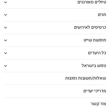
טיולים מאורגנים
המבוקש.
חיפוש חבילות
חגים
כרטיסים לאירועים
נופש כשר בברצלונה
חופשת שייט
ראשי
חבילות
טיסות
טוס וסע
חבילות כדורג
כל היעדים
נופש בישראל
מאורגן לברצלונה
שאלות/תשובות נפוצות
מדריכי יעדים
רוצים לצאת לנופש כשר בברצלונה? דברו איתנו ב-03-5205077
צור קשר
ונמצא את ההצעה מושלמת לחופשה כשרה בברצלונה.