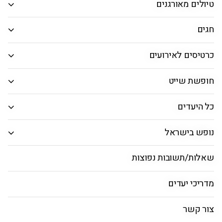
טיולים מאורגנים
המבוקש.
חיפוש חבילות
חגים
כרטיסים לאירועים
טוס וסע לברצלונה
חופשת שייט
ראשי
חבילות
טיסות
טוס וסע
חבילות כדורג
כל היעדים
נופש בישראל
חבילות הנופש שלנו ליעד זה נגמרו
לבינתיים, אנו עושים מאמצים כדי לחדש
שאלות/תשובות נפוצות
לכם חבילות נופש חדשות!
מדריכי יעדים
צור קשר