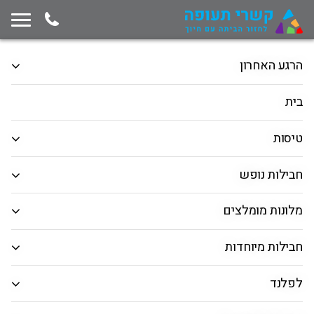
תחילת תוכן החלון
המשך ניווט ייצא מגבולות החלון, לחץ למעבר לסוף תוכן החלון
הרגע האחרון
חבילות נופש
מרכיבים דיל לבד!
טיסות
בית
הלוך ושוב
כיוון אחד
רב יעדים
טיסות
המראה מ
חבילות נופש
חיפוש יעד
מלונות מומלצים
תאריך יציאה
חבילות מיוחדות
תאריך חזרה
לפלנד