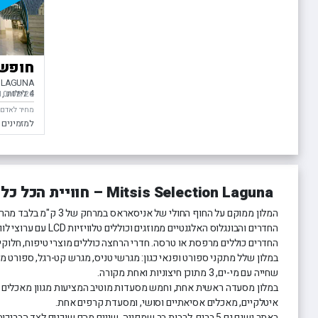
חופשה
N LAGUNA
4 לילות
ה
10/08/26
בין התאריכ
מחיר לאדם ב
למזמינים 
Mitsis Selection Laguna – חוויית הכל כלול יוקרתית בכרתים
המלון ממוקם על החוף החולי של אניסאראס במרחק של 3 ק"מ בלבד מהרסוניסוס.
החדרים והבונגלוס האלגנטיים מ
החדרים כוללים מרפסת או טרסה. חדרי הרחצה כוללים מוצרי טיפוח, חלוקי 
שחייה עם מי-ים, 3 מתוכן חיצוניות ואחת מקורה.
במלון מסעדה ראשית אחת, וחמש מסעדות מוטיב המציעות מגוון מאכלים ה
איטלקיים, מאכלים אסיאתיים וסושי, ומסעדת קרפים אחת.
באתר ישנם גם 5 ברים, לרבות בר שמפניה. שניים מהם שוכנים לצד הבריכות, ו-3 בבניין הראשי.