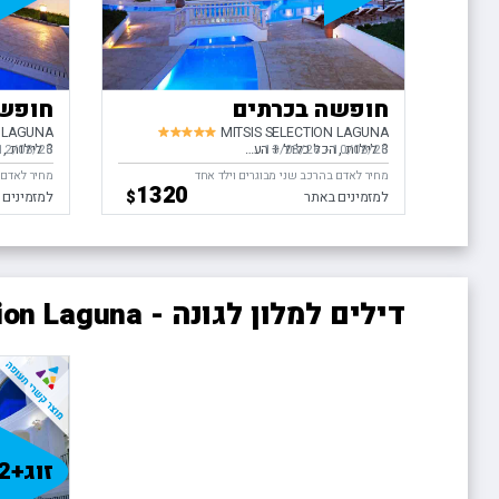
חופשה בכרתים
חופשה
N LAGUNA
MITSIS SELECTION LAGUNA
3 לילות
הכל כלול
העברות
3 לילות
ה
10/08/26
-
בין התאריכים,
13/08/26
12/08/26
בין התאריכ
מחיר לאדם בהרכב שני מבוגרים וילד אחד
מחיר לאדם ב
1320
$
למזמינים באתר
למזמינים 
דילים למלון לגונה - Mitsis Selection Laguna
זוג+2