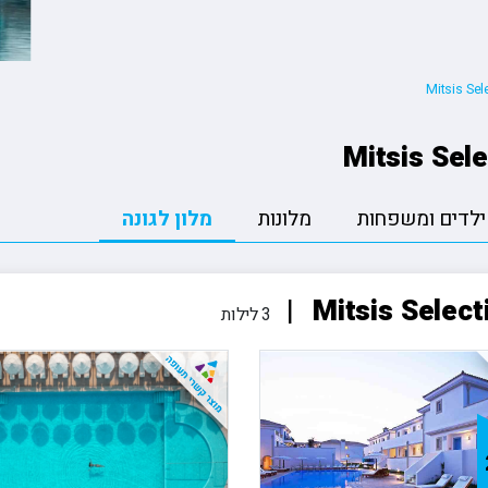
ה
טיולים מאורגנים ליפן
פורטלנד טרייל בלייזרז 🏀
הסקר
טה
טיולים מאורגנים למזרח הרחוק
רולאן גארוס ??
קייט
יה
טיולים מאורגנים לאירופה
פורמולה 1 🏎️
רובי
Mitsis Sel
טיולים מאורגנים לכל היעדים
ילדים ומשפחות
מלונות
מלון לגונה
3 לילות