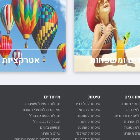
דים ומשפחות
אטרקציות
ורגנים
טיסות
מיוחדים
נ
ומרי מסורת
טיסות לפלובדיב
חבילות נופש למשפחות
נ
 לאירופה
טיסות לדובאי
מאורגנים לשומרי מסורת
נ
 ליעדים מיוחדים
טיסות למונטנגרו
חבילות ספורט בחו"ל
ח
לגיאורגיה
טיסות לורשה
השכרת רכב בחו"ל
ח
למונטנגרו
טיסות לאתונה
חופשה בחגים
מ
רוז מאורגן
טיסות לתאילנד
שייט מאורגן
ר
טיסות לבודפשט
הטבות ללקוחות וחברי ארגונים
ר