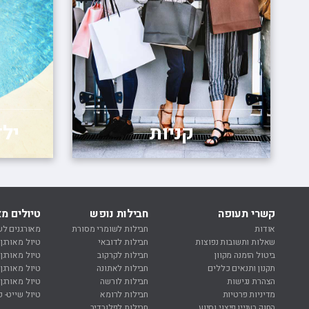
קניות
יל
קשרי תעופה
חבילות נופש
טיולים מא
אודות
חבילות לשומרי מסורת
מאורגנים לש
שאלות ותשובות נפוצות
חבילות לדובאי
טיול מאורגן
ביטול הזמנה מקוון
חבילות לקרקוב
טיול מאורגן
תקנון ותנאים כללים
חבילות לאתונה
טיול מאורגן 
הצהרת נגישות
חבילות לורשה
טיול מאורגן 
מדיניות פרטיות
חבילות לרומא
טיול שייט- ק
החוק בעניין פיצוי וסיוע
חבילות לפלובדיב