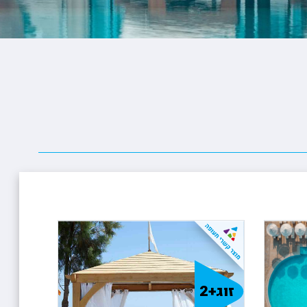
ופיונס
י פרי
 וויליאמס
זוג+2