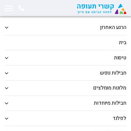
תחילת תוכן החלון
המשך ניווט ייצא מגבולות החלון, לחץ למעבר לסוף תוכן החלון
הרגע האחרון
הטיסות הכי זולות לחו"ל בשבוע
בית
הקרוב 17.07-24.07.25 ✈️
טיסות
פורסם בתאריך 17/07/2025
חבילות נופש
מחפשים את הטיסות הזולות ביותר? הגעתם למקום
מלונות מומלצים
הנכון! בקשרי תעופה אנחנו מבינים שטיסות יכולות
להיות יקרות, ולכן אנו מתחייבים למצוא עבורכם את
חבילות מיוחדות
הדילים הטובים ביותר בכל שבוע. הצוות שלנו מחפש
ברחבי הרשת כדי להביא לכם את המחירים הנמוכים
לפלנד
ביותר למגוון רחב של יעדים, כך שתוכלו לגלות את