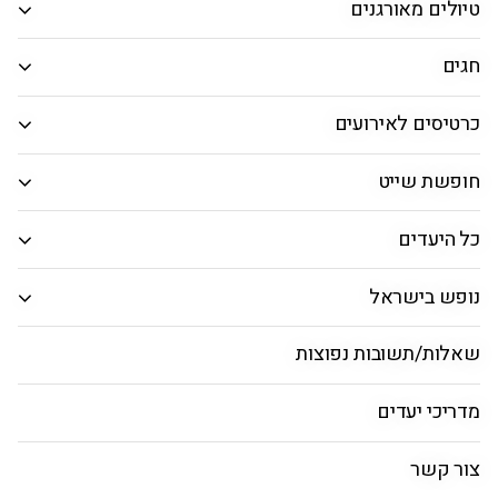
טיולים מאורגנים
חיפוש חבילות
חגים
כרטיסים לאירועים
מדריך לקוס
טיסות
חבילות נופש
הכל כלול
חופשת שייט
כל היעדים
דילים וחבילות נופש למלון בלו
דומס בקוס - Mitsis Selection
נופש בישראל
Blue Domes
3 לילות
שאלות/תשובות נפוצות
מדריכי יעדים
צור קשר