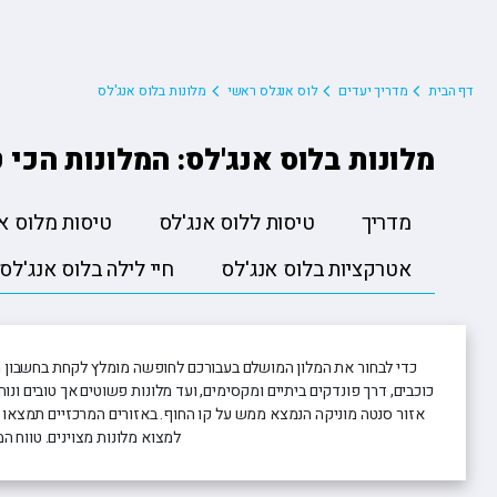
טיסות לזנזיבר
חבילות נופש ודילים לקורפו
טיסות לליסבון
טיסות לחאני
טיסות לאיי סיישל
חבילות נופש ודילים לקלמטה
טיסות למדריד
טיסות לקלמ
טיסות לטביליסי
חבילות נופש ודילים לקפלוניה
טיסות למילאנו
טיסות לקפלונ
דף הבית
מדריך יעדים
לוס אנגלס ראשי
מלונות בלוס אנג'לס
טיסות ללרנקה
חבילות נופש ודילים לחאניה
טיסות לסופיה
טיסות למונטנגרו
חבילות נופש ודילים לאוויה
טיסות לסיציליה
מלונות בלוס אנג'לס: המלונות הכי
טיסות לפאפוס
חבילות נופש ודילים ללוטראקי
טיסות לפראג
טיסות לפוקט
טיסות לפריז
טיסות לקרקוב
טיסות לרומא
מדריך
טיסות ללוס אנג'לס
טיסות מלוס א
כל יעדי הטיסות
טיסות לריגה
אטרקציות בלוס אנג'לס
חיי לילה בלוס אנג'לס
כדי לבחור את המלון המושלם בעבורכם לחופשה מומלץ לקחת בחשבון מ
כוכבים, דרך פונדקים ביתיים ומקסימים, ועד מלונות פשוטים אך טובים ונוח
אזור סנטה מוניקה הנמצא ממש על קו החוף. באזורים המרכזיים תמצאו ג
למצוא מלונות מצוינים. טווח המחירים רחב ונע מ-100 דולר ללילה ועד כמה מאות