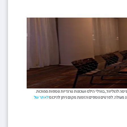
אן כמה מהרוקרים האגדיים ביותר בשנות ה-60. כיום המלון מהווה מאין שער כניסה להוליווד, בוורלי הילס ושכונות טרנדיות נוספות סמוכות.
וג מעולה. לפרטים נוספים והזמנת מקום ניתן להיכנס
לאתר של