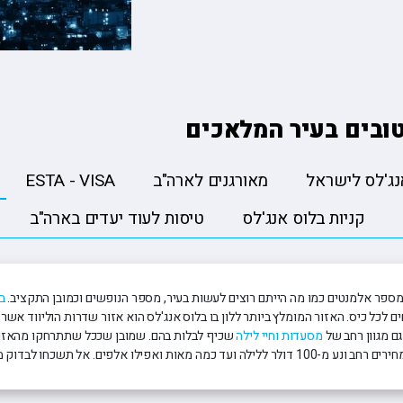
ה
טיולים מאורגנים ליפן
פורטלנד טרייל בלייזרז 🏀
הסקר
טה
טיולים מאורגנים למזרח הרחוק
רולאן גארוס ??
קייט
יה
טיולים מאורגנים לאירופה
פורמולה 1 🏎️
רובי
טיולים מאורגנים לכל היעדים
 טובים בעיר המלאכים
נג'לס לישראל
מאורגנים לארה"ב
ESTA - VISA
קניות בלוס אנג'לס
טיסות לעוד יעדים בארה"ב
ספר אלמנטים כמו מה הייתם רוצים לעשות בעיר, מספר הנופשים וכמובן התקציב.
ב
ים לכל כיס. האזור המומלץ ביותר ללון בו בלוס אנג'לס הוא אזור שדרות הוליווד אשר
ם מגוון רחב של
מסעדות
וחיי לילה
שכיף לבלות בהם. שמובן שככל שתתרחקו מהאזורים 
 ואפילו אלפים. אל תשכחו לבדוק מראש גם לגבי