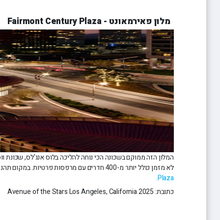
מלון פאירמאונט - Fairmont Century Plaza
המלון הזה ממוקם בשכונה הכי נוחה להליכה בלוס אנג'לס, שכונת ו
לא מזמן כולל יותר מ-400 חדרים עם מרפסות פרטיות. במקום תהנו גם מחדר כושר חדשני, ספא מפנק ובריכת גג עם נוף עירוני שאין שני לו. לפרטים נוספים והזמנת מקום ניתן להיכנס
Plaza.
כתובת: Avenue of the Stars Los Angeles, California 2025