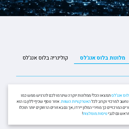
ופיונס
י פרי
 וויליאמס
מלונות בלוס אנג'לס
קולינריה בלוס אנג'לס
לוס אנג'לס
תמצאו הכל! ממלונות יוקרה שיגרמו לכם להרגיש ממש כמו
 נחשב למרכזי וקרוב לכל
האטרקציות השוות
. אזור נוסף שכיף ללון בו הוא
המרכזיים כך מחירי המלון יירדו, אך גם באזורים הרחוקים יותר תוכלו
טיסות מומלצות
!