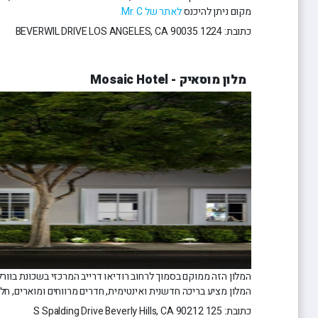
מקום ניתן להיכנס
לאתר של Mr. C.
כתובת: BEVERWIL DRIVE LOS ANGELES, CA 90035 1224
מלון מוסאיק - Mosaic Hotel
המלון הזה ממוקם בסמוך לרחוב רודיאו דרייב המרכזי בשכונת בוור
המלון מציע בריכה חדשנית ואינטימית, חדרים מרווחים ומוארים, ח
כתובת: S Spalding Drive Beverly Hills, CA 90212 125