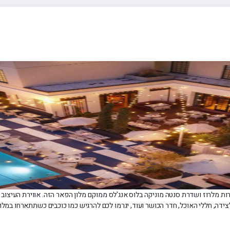
רוז ושדרת סנטה מוניקה בלוס אנג'לס ממוקם מלון הפאר הזה. אווירת העיצוב היא ב
לצידה, חללי האוכל, חדר הכושר ועוד, יגרמו לכם להרגיש כמו כוכבים כשתתארחו במלו