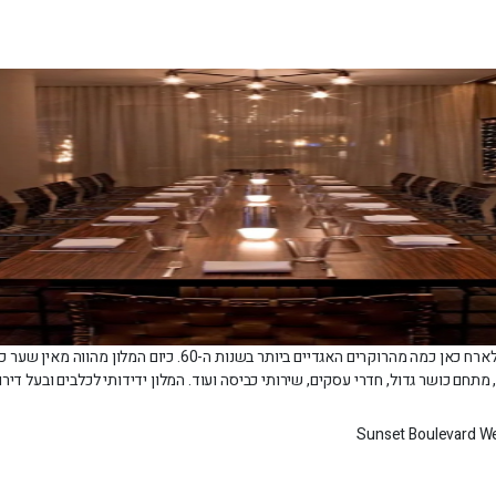
בתור המלון הראשון בסאנסט סטריפ בהוליווד לוס אנג'לס הוא זכה לארח כ
תחם כושר גדול, חדרי עסקים, שירותי כביסה ועוד. המלון ידידותי לכלבים ובעל דיר