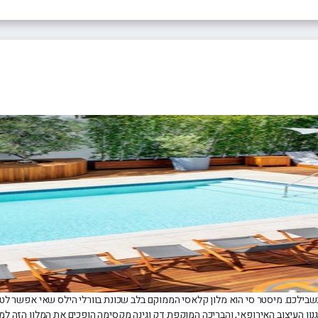
בשבילכם. מיסטר סי הוא מלון קלאסי הממוקם בלב שכונת בוורלי הילס שאי אפשר לטע
ון העיצוב האירופאי, והבריכה המוקפת דק וגינה מקסימה הופכים את המלון הזה למ