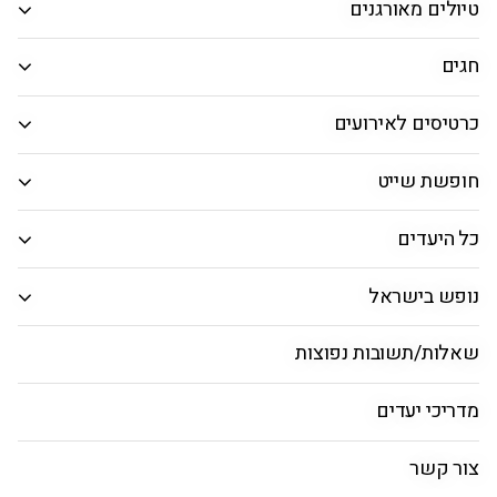
טיולים מאורגנים
אפשרויות חיפוש נוספות
אפשרויות החיפוש הנוספות מוצגות
חגים
מחלקה
כרטיסים לאירועים
טיסות ישירות בלבד
חופשת שייט
טיסות ישראליות בלבד
כל היעדים
חיפוש טיסות
נופש בישראל
ניו יורק
בוסטון
מיאמי
וושינגטון
סן פרנסיסק
שאלות/תשובות נפוצות
מדריכי יעדים
טיסות עם אמריקן איירליינס
טיסות עם דלתא
ט
צור קשר