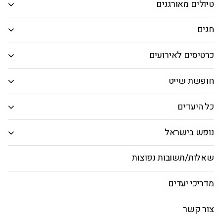
טיולים מאורגנים
המבוקש.
חיפוש חבילות
חגים
כרטיסים לאירועים
קולינריה בלינדוס - בתי הקפה
חופשת שייט
והמסעדות המומלצות
כל היעדים
ראשי
חבילות ללינדוס
טיסות לרודוס
חופים
נופש בישראל
מסעדות נבחרות בלינדוס
שאלות/תשובות נפוצות
מדריכי יעדים
MAVRIKOS
צור קשר