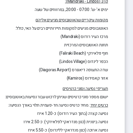
קו 3 (Mandraki - Lindos):
ימים א'-ש': 07:00 - 20:00, במרווחים של שעה
מקומות עיקריים שהאוטובוסים מגיעים אליהם
האוטובוסים מגיעים למקומות תיירותיים רבים על האי, כולל:
מרכז העיר רודוס (Mandraki)
תחנת האוטובוסים המרכזית
חוף פלאירקי (Faliraki Beach)
הכפר לינדוס (Lindos Village)
שדה התעופה דיאגורס (Diagoras Airport)
אזור קאמירוס (Kamiros)
תעריפי נסיעה וסוגי כרטיסים
ישנם מספר סוגי כרטיסים שניתן לרכוש עבור נסיעות באוטובוסים:
כרטיס יחיד
: מחיר כרטיס נסיעה חד-פעמית תלוי באורך הנסיעה:
נסיעה קצרה (בתוך העיר רודוס): כ-1.20 אירו
נסיעה בינונית (כגון מנדראקי לפלאירקי): כ-2.50 אירו
נסיעה ארוכה (כגון מנדראקי ללינדוס): כ-5.50 אירו