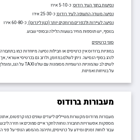
נסיעות בתוך העיר רודוס
: כ-5-10 אירו
נסיעה משדה התעופה לעיר רודוס:
כ-25-30 אירו
נסיעה לעיירות ולכפרים מרוחקים יותר (כגון לינדוס):
כ-60-80 אירו
בנוסף, יש תוספות מחיר בשעות הלילה ובסופי שבוע.
סוגי כרטיסים
במוניות ברודוס אין כרטיסים או חבילות נסיעה מיוחדות כמו בתחבורה
לנהג בסוף הנסיעה. ניתן לשלם במזומן, ולרוב גם בכרטיסי אשראי, א
לשים לב שהמוניות הרשמיות מ
על בטיחות ואמינות.
מעבורות ברודוס
מעבורות מרודוס מקשרות מטיילים ליעדים שונים כמו קרפטוס, אתונה, 
מספקות אפשרויות תחבורה נוחות לחקר איים סמוכים או חזרה ליבשת
עבור לוחות זמנים ומידע על כרטיסים, ותיהנה מהמסע הנופי על פני הי