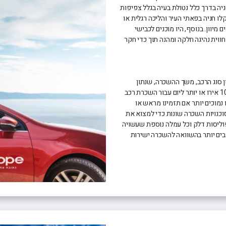
ניה בדרך כלל נטולת בעיה בגלל צפיפות
לו חניה בפאתי העיר והליכה רגלית או
מיוון. בנוסף, היו מוכנים לכבישי
ווית נהיגה חלקה ומהנה תוך כדי חקר
 סוג הרכב, משך ההשכרה, שנתון
וחברת ההשכרה. בממוצע, אתם יכולים לצפות לשלם בין 20 אירו ל-100 אירו או יותר ליום עבור השכרת רכב
 נמוכים יותר אם תזמינו מראש או
וכנויות השכרה שונות כדי למצוא את
פוליסות דלק וכל עמלה נוספת שעשויה
ובים יותר בהשוואה להשכרה ישירות