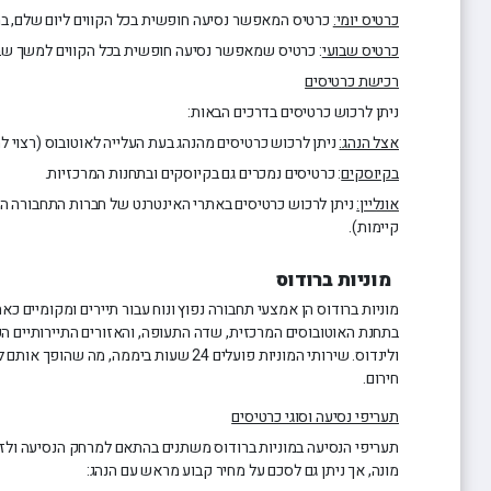
כרטיס יומי:
כרטיס המאפשר נסיעה חופשית בכל הקווים ליום שלם, במחיר של
כרטיס שבועי
: כרטיס שמאפשר נסיעה חופשית בכל הקווים למשך שבוע, במח
רכישת כרטיסים
ניתן לרכוש כרטיסים בדרכים הבאות:
אצל הנהג:
ניתן לרכוש כרטיסים מהנהג בעת העלייה לאוטובוס (רצוי ל
בקיוסקים
: כרטיסים נמכרים גם בקיוסקים ובתחנות המרכזיות.
אונליין:
ניתן לרכוש כרטיסים באתרי האינטרנט של חברות התחבורה הצי
קיימות).
מוניות ברודוס
מוניות ברודוס הן אמצעי תחבורה נפוץ ונוח עבור תיירים ומקומיים כאח
בתחנת האוטובוסים המרכזית, שדה התעופה, והאזורים התיירותיים הפ
ולינדוס. שירותי המוניות פועלים 24 שעות ביממה,
חירום.
תעריפי נסיעה וסוגי כרטיסים
תעריפי הנסיעה במוניות ברודוס משתנים בהתאם למרחק הנסיעה ולזמן 
מונה, אך ניתן גם לסכם על מחיר קבוע מראש עם הנהג: