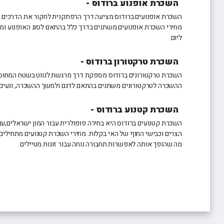
השכרת אופנוע ברודוס -
השכרת אופנועים ברודוס מציעה דרך הרפתקנית לחקור את הדרכים ה
ליום.
השכרת טרקטורון ברודוס -
השכרת טרקטורונים ברודוס מספקת דרך מרגשת לנווט בשטח המחוספ
ההשכרה לטרקטורונים משתנים בהתאם לדגם ולמשך ההשכרה, ונעים בין כ-30 אירו ל-70 איר
השכרת קטנוע ברודוס -
השכרת קטנועים ברודוס היא בחירה פופולרית עבור המון ישראלים,ע
מה שהופך אותה לאפשרות תחבורה נוחה עבור זוגות מטיילים.