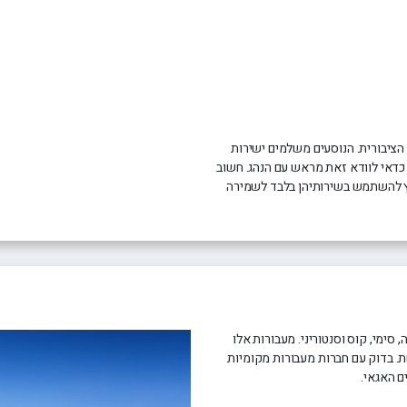
 הציבורית. הנוסעים משלמים ישירות
ך כדאי לוודא זאת מראש עם הנהג. חשוב
סומנות עם שלט TAXI על הגג, ומומלץ להשתמש בשירותיהן בלבד לשמירה
סימי, קוס וסנטוריני. מעבורות אלו
. בדוק עם חברות מעבורות מקומיות
ם האגאי.