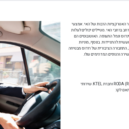
ר האטרקציות הרבות של האי. אמצעי
ב ברחבי האי. מטיילים יכולים לעלות
ינדוס ונמל התעופה. האוטובוסים הם
שית להתניידות. בנוסף, מוניות
, התחבורה הציבורית של רודוס מבטיחה
שירה והנופים המדהימים שלו.
אוטובוסים ברודוס מופעלים על ידי חברת RODA (Rhodes Public Transport) וחברת KTEL. שירותי
אם לקו: