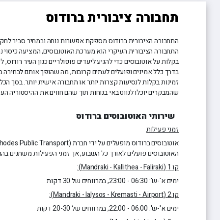
תחבורה ציבורית ברודוס
התחבורה הציבורית ברודוס מספקת אפשרות נוחה ובמחיר סביר לחק
התחבורה הציבורית העיקרי הוא מערכת האוטובוסים, המציעה כיסוי נרח
בקלות על אוטובוסים כדי להגיע ליעדים פופולריים כגון העיר רודוס, ל
בדרך כלל אמינים ופועלים לעתים קרובות, מה שהופך אותם לבחירה מע
זמינות בקלות לנסיעות קצרות יותר או תחבורה אישית יותר. בסך הכל
שהמבקרים יוכלו לנווט באי בנוחות תוך שהם חווים את ההיסטוריה הע
שירותי האוטובוסים ברודוס
זמני פעילות
האוטובוסים פועלים לאורך כל השבוע, אך זמני הפעילות משתנים בהת
קו 1 (Mandraki - Kallithea - Faliraki):
ימים א'-ש': 06:30 - 23:00, במרווחים של 30 דקות
קו 2 (Mandraki - Ialysos - Kremasti - Airport):
ימים א'-ש': 06:00 - 22:00, במרווחים של 20-30 דקות