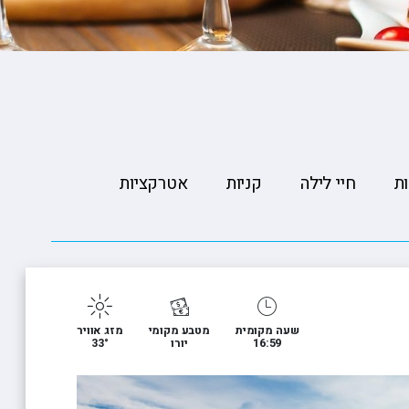
ופיונס
י פרי
 וויליאמס
ת
חיי לילה
קניות
אטרקציות
שעה מקומית
מטבע מקומי
מזג אוויר
16:59
יורו
33°