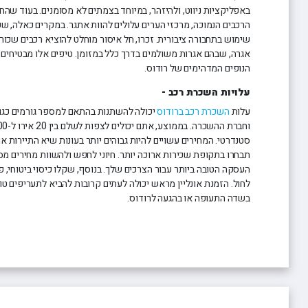
באפליקציות ניווט, ולהיזהר, במיוחד בצמתים לא מסומנים. בעוד שהח
הרכבים הנמוכה, מרכזי הערים עלולים להוות אתגר. במקרים כאלה, שק
שימוש בתחבורה ציבורית. זכרו, חל איסור מוחלט להוציא רכבים שכורים 
אגרה, שבהם אגרות משולמים בדרך כלל במזומן. טיפים אלו מבטיחים ח
הנופים המדהימים של רודוס.
עלויות השכרת רכב -
עלות
השכרת רכב ברודוס
יכולה להשתנות בהתאם למספר גורמים כגון
סטנדרטי. המחירים עשויים להיות גבוהים יותר בעונות שיא התיירות או
תבחרו בתקופת שכירות ארוכה יותר. חיוני לחפש ולהשוות מחירים מס
העסקה הטובה ביותר עבור הצרכים שלך. בנוסף, שקלו כיסוי ביטוחי, 
לחול. הזמנת אונליין מראש יכולה לעתים קרובות להביא לתעריפים ט
בשדה התעופה או בהגעה לרודוס.