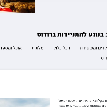
ה
טיולים מאורגנים ליפן
פורטלנד טרייל בלייזרז 🏀
הסקר
טה
טיולים מאורגנים למזרח הרחוק
רולאן גארוס ??
קייט
יה
טיולים מאורגנים לאירופה
פורמולה 1 🏎️
רובי
טיולים מאורגנים לכל היעדים
בנוגע להתניידות ברודוס
לדים ומשפחות
הכל כלול
מלונות
אוכל ומסעדו
וס
ר בקלות את האתרים ההיסטוריים של
דרכים מסומנות היטב. מומלץ להשתמש