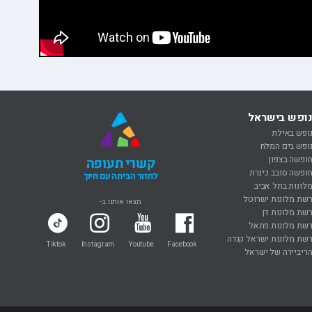
ופש בישראל
ופש באילת
ופש בים המלח
ופשה בצפון
קשרי תעופה
ופשה סובב כינרת
לחזור הביתה עם חיוך
לונות בתל אביב
שת מלונות ישרוטל
מצאו אותנו ב-
שת מלונות דן
שת מלונות פתאל
שת מלונות ישראל קנדה
Tiktok
Instagram
Youtube
Facebook
ריביירה של ישראל