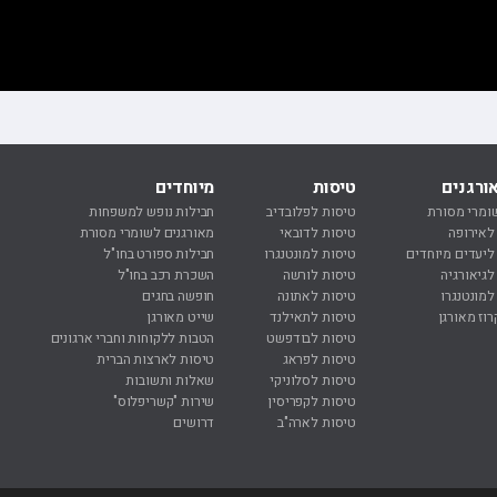
ורגנים
טיסות
מיוחדים
נ
ומרי מסורת
טיסות לפלובדיב
חבילות נופש למשפחות
נ
 לאירופה
טיסות לדובאי
מאורגנים לשומרי מסורת
נ
 ליעדים מיוחדים
טיסות למונטנגרו
חבילות ספורט בחו"ל
ח
לגיאורגיה
טיסות לורשה
השכרת רכב בחו"ל
ח
למונטנגרו
טיסות לאתונה
חופשה בחגים
מ
רוז מאורגן
טיסות לתאילנד
שייט מאורגן
ר
טיסות לבודפשט
הטבות ללקוחות וחברי ארגונים
ר
טיסות לפראג
טיסות לארצות הברית
ר
טיסות לסלוניקי
שאלות ותשובות
ר
טיסות לקפריסין
שירות "קשריפלוס"
ה
טיסות לארה"ב
דרושים