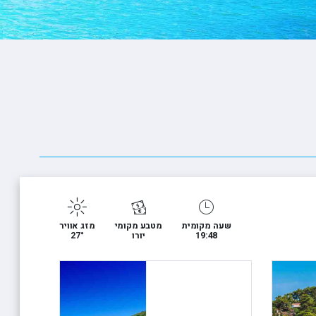
ופיונס
י פרי
 וויליאמס
שעה מקומית
מטבע מקומי
מזג אוויר
19:48
יורו
27°