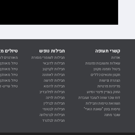
קשרי תעופה
חבילות נופש
טיולים מא
אודות
חבילות לשומרי מסורת
מאורגנים לש
שאלות ותשובות נפוצות
חבילות לדובאי
טיול מאורגן
ביטול הזמנה מקוון
חבילות לקרקוב
טיול מאורגן
תקנון ותנאים כללים
חבילות לאתונה
טיול מאורגן 
הצהרת נגישות
חבילות לורשה
טיול מאורגן 
מדיניות פרטיות
חבילות לרומא
טיול שייט- ק
החוק בעניין פיצוי וסיוע
חבילות לפלובדיב
דוח שכר שווה לעובד ועובדת
חבילות לוינה
השוואת טיסות וחבילות
חבילות לברלין
טיסות בזמן "שאגת הארי"
חבילות לבטומי
שובר מתנה
חבילות לברצלונה
חבילות לבלגרד