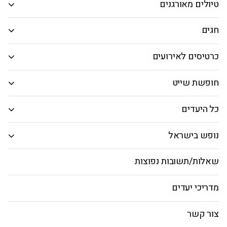
טיולים מאורגנים
המבוקש.
חיפוש חבילות
חגים
כרטיסים לאירועים
אטרקציות בורונה
חופשת שייט
ראשי
חבילות
טיסות
טוס וסע
מלון Antares
כל היעדים
נופש בישראל
אטרקציות בורונה
שאלות/תשובות נפוצות
מדריכי יעדים
שעה מקומית
מטבע מקומי
מזג אוויר
10:39
יורו
34°
צור קשר