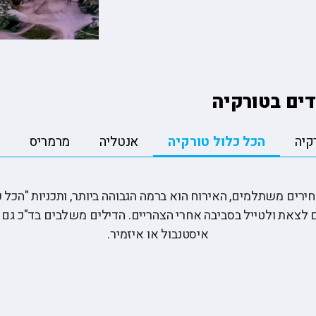
ה
טיולים מאורגנים ליפן
פורטלנד טרייל בלייזרז 🏀
הסקר
טה
טיולים מאורגנים למזרח הרחוק
רולאן גארוס ??
קייט
יה
טיולים מאורגנים לאירופה
פורמולה 1 🏎️
רובי
טיולים מאורגנים לכל היעדים
דים בטורקיה
קיה
הכל כלול טורקיה
אנטליה
מרמריס
רים משתלמים, האירוח הוא ברמה הגבוהה ביותר, ותכניות "הכל כל
ם לצאת ולטייל בסביבה אחרי הצהריים. הדילים משלבים בד"כ גם
איסטנבול או איזמיר.