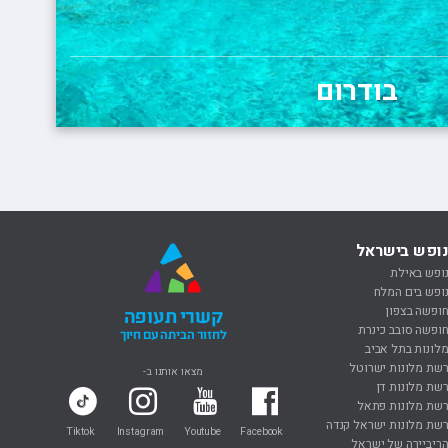
בודרום
ופש בישראל
ופש באילת
ופש בים המלח
ופשה בצפון
קשרי תעופה
ופשה סובב כינרת
לחזור הביתה עם חיוך
לונות בתל אביב
שת מלונות ישרוטל
מצאו אותנו ב-
שת מלונות דן
שת מלונות פתאל
שת מלונות ישראל קנדה
Tiktok
Instagram
Youtube
Facebook
ריביירה של ישראל