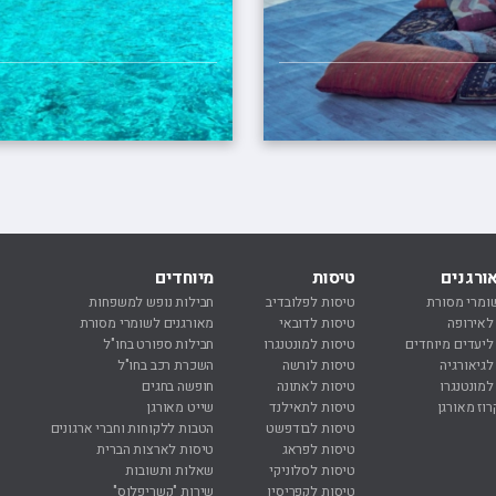
ורגנים
טיסות
מיוחדים
נ
ומרי מסורת
טיסות לפלובדיב
חבילות נופש למשפחות
נ
 לאירופה
טיסות לדובאי
מאורגנים לשומרי מסורת
נ
 ליעדים מיוחדים
טיסות למונטנגרו
חבילות ספורט בחו"ל
ח
לגיאורגיה
טיסות לורשה
השכרת רכב בחו"ל
ח
למונטנגרו
טיסות לאתונה
חופשה בחגים
מ
רוז מאורגן
טיסות לתאילנד
שייט מאורגן
ר
טיסות לבודפשט
הטבות ללקוחות וחברי ארגונים
ר
טיסות לפראג
טיסות לארצות הברית
ר
טיסות לסלוניקי
שאלות ותשובות
ר
טיסות לקפריסין
שירות "קשריפלוס"
ה