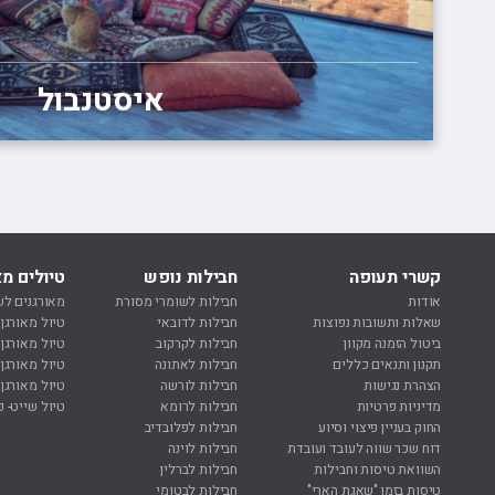
איסטנבול
קשרי תעופה
חבילות נופש
טיולים מא
אודות
חבילות לשומרי מסורת
מאורגנים לש
שאלות ותשובות נפוצות
חבילות לדובאי
טיול מאורגן
ביטול הזמנה מקוון
חבילות לקרקוב
טיול מאורגן
תקנון ותנאים כללים
חבילות לאתונה
טיול מאורגן 
הצהרת נגישות
חבילות לורשה
טיול מאורגן 
מדיניות פרטיות
חבילות לרומא
טיול שייט- ק
החוק בעניין פיצוי וסיוע
חבילות לפלובדיב
דוח שכר שווה לעובד ועובדת
חבילות לוינה
השוואת טיסות וחבילות
חבילות לברלין
טיסות בזמן "שאגת הארי"
חבילות לבטומי