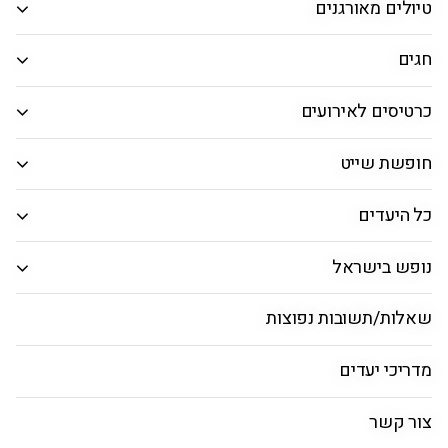
טיולים מאורגנים
טיולים מאורגנים לקרואטיה וסלובניה
חגים
ראשי
טיסות לזאדאר
חבילות לזאדאר
טיסות 
כרטיסים לאירועים
חופשת שייט
מבחר טיולים מאורגנים לקרואטיה
כל היעדים
וסלובניה
נופש בישראל
שאלות/תשובות נפוצות
בחגים
מדריכי יעדים
טיולים נבחרים באוגוסט
טיולים נבחרים בספטמבר
צור קשר