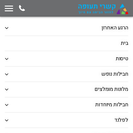
תחילת תוכן החלון
המשך ניווט ייצא מגבולות החלון, לחץ למעבר לסוף תוכן החלון
הרגע האחרון
טיסה+מלון
מלונות בחו"ל
טיסות
בית
הלוך ושוב
כיוון אחד
רב יעדים
טיסות
המראה מ
חבילות נופש
חיפוש יעד
מלונות מומלצים
תאריך יציאה
חבילות מיוחדות
תאריך חזרה
לפלנד