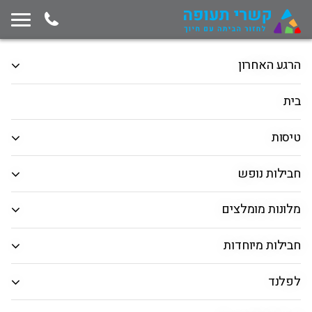
תחילת תוכן החלון
המשך ניווט ייצא מגבולות החלון, לחץ למעבר לסוף תוכן החלון
הרגע האחרון
מאורגנים
טיסות
בית
הלוך ושוב
כיוון אחד
רב יעדים
טיסות
המראה מ
חבילות נופש
חיפוש יעד
מלונות מומלצים
תאריך יציאה
חבילות מיוחדות
תאריך חזרה
לפלנד