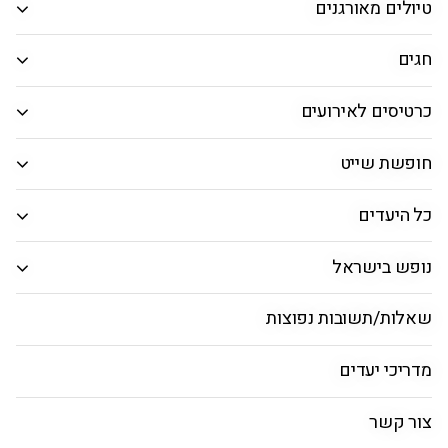
טיולים מאורגנים
המבוקש.
חיפוש חבילות
חגים
כרטיסים לאירועים
מדריך ללסבוס
טיסות ללסבוס
חבילות נופש ב
חופשת שייט
כל היעדים
מידע כללי על לסבוס
נופש בישראל
שאלות/תשובות נפוצות
שעה מקומית
מטבע מקומי
מזג אוויר
13:34
יורו
25°
מדריכי יעדים
לסבוס: הרבה מעבר לרק שמש וים
צור קשר