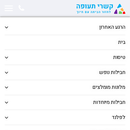
תחילת תוכן החלון
המשך ניווט ייצא מגבולות החלון, לחץ למעבר לסוף תוכן החלון
הרגע האחרון
הטיסות הכי זולות לחו"ל בשבוע
הקרוב 05.02-12.02.26 ✈️
בית
טיסות
פורסם בתאריך 05.02.2026
חבילות נופש
מחפשים את הטיסות הזולות ביותר? הגעתם למקום
הנכון! בקשרי תעופה אנחנו מבינים שטיסות יכולות
מלונות מומלצים
להיות יקרות, ולכן אנו מתחייבים למצוא עבורכם את
חבילות מיוחדות
הדילים הטובים ביותר בכל שבוע. הצוות שלנו מחפש
ברחבי הרשת כדי להביא לכם את המחירים הנמוכים
לפלנד
ביותר למגוון רחב של יעדים, כך שתוכלו לגלות את
העולם בלי לקרוע את הכיס.