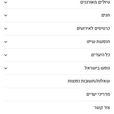
טיולים מאורגנים
המבוקש.
חיפוש חבילות
חגים
כרטיסים לאירועים
וינה
חופשת שייט
ראשי
טיסות
חבילות
ילדים ומשפחות
אטרק
כל היעדים
נופש בישראל
ילדים ומשפחה בוינה
שאלות/תשובות נפוצות
מדריכי יעדים
שעה מקומית
מטבע מקומי
מזג אוויר
15:19
יורו
33°
צור קשר