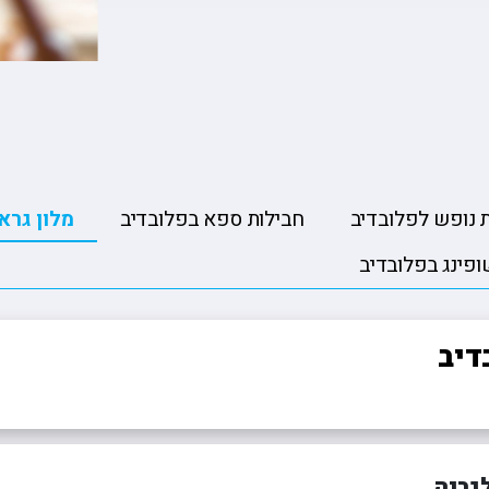
ה
טיולים מאורגנים ליפן
פורטלנד טרייל בלייזרז 🏀
הסקר
טה
טיולים מאורגנים למזרח הרחוק
רולאן גארוס ??
קייט
יה
טיולים מאורגנים לאירופה
פורמולה 1 🏎️
רובי
טיולים מאורגנים לכל היעדים
 נופש לפלובדיב
חבילות ספא בפלובדיב
מלון גרא
ופינג בפלובדיב
דיב
גריה