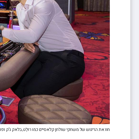
חוו את הריגוש של משחקי שולחן קלאסיים כמו רוּלֶט, בלאק ג'ק ופו