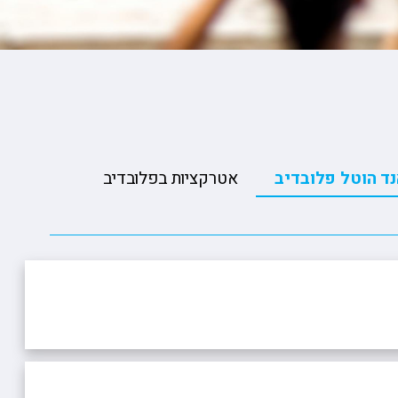
ופיונס
י פרי
 וויליאמס
נד הוטל פלובדיב
אטרקציות בפלובדיב