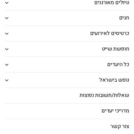
טיולים מאורגנים
המבוקש.
חיפוש חבילות
חגים
כרטיסים לאירועים
מלונות מומלצים בפלופונס
חופשת שייט
פולופונס
חבילות
מלונות
מאורגן ליוון
כל היעדים
נופש בישראל
מלונות מרשת Grecotel בפלופונס
שאלות/תשובות נפוצות
מדריכי יעדים
Grecotel la-
Riviera and
Grecotel Casa
צור קשר
Aqua Park
Marron