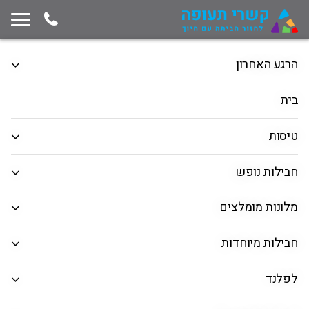
תחילת תוכן החלון
המשך ניווט ייצא מגבולות החלון, לחץ למעבר לסוף תוכן החלון
הרגע האחרון
טיסות
טיסה + מלון
כרטיסים למונדיאל
בית
ספורט
הופעות מוזיקה
טיסות
ענף ספורט
חבילות נופש
ליגה / טורניר
/קבוצה
מלונות מומלצים
כל היעדים
חבילות מיוחדות
תאריך
לפלנד
חפש