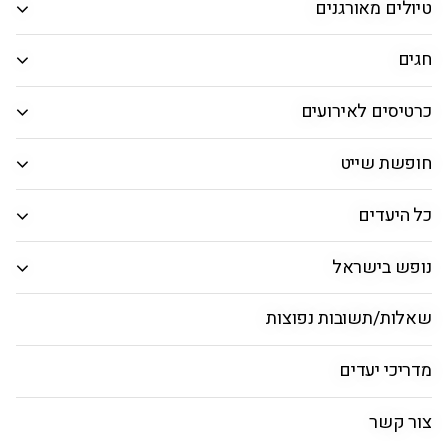
טיולים מאורגנים
המבוקש.
חיפוש חבילות
חגים
כרטיסים לאירועים
מדריד
חופשת שייט
ראשי
טיסות
חבילות
מאורגנים לספרד
כדור
כל היעדים
נופש בישראל
אטרקציות במדריד
שאלות/תשובות נפוצות
מדריכי יעדים
שעה מקומית
מטבע מקומי
מזג אוויר
00:13
יורו
34°
צור קשר