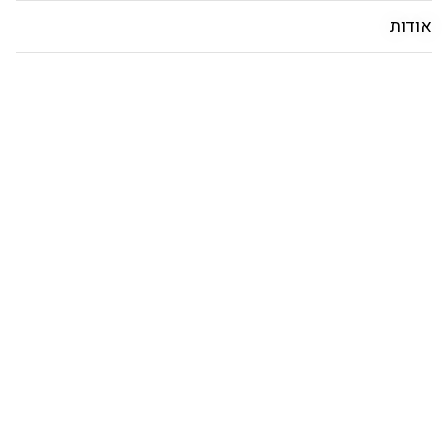
אודות
סוף תוכן החלון
המשך ניווט ייצא מגבולות החלון, לחץ למעבר לתחילת תוכן החלון