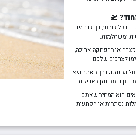
ה
טיולים מאורגנים ליפן
פורטלנד טרייל בלייזרז 🏀
הסקר
טה
טיולים מאורגנים למזרח הרחוק
רולאן גארוס ??
קייט
מוד? 🛫
יה
טיולים מאורגנים לאירופה
פורמולה 1 🏎️
רובי
ים בכל שבוע, כך שתמיד
טיולים מאורגנים לכל היעדים
ות ומשתלמות.
קצרה או הרפתקה ארוכה,
ימו לצרכים שלכם.
? ההזמנה דרך האתר היא
נון ויותר זמן באריזות.
ים הוא המחיר שאתם
מלות נסתרות או הפתעות