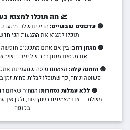
טיסות לזנזיבר
חבילות נופש ודילים לקורפו
טיסות לליסבון
טיסות לחאני
טיסות לאיי סיישל
חבילות נופש ודילים לקלמטה
טיסות למדריד
טיסות לקלמ
🛫 מה תוכלו למצוא בע
טיסות לטביליסי
חבילות נופש ודילים לקפלוניה
טיסות למילאנו
טיסות לקפלונ
🟢 עדכונים שבועיים:
הדילים שלנו מתעדכנ
טיסות ללרנקה
חבילות נופש ודילים לחאניה
טיסות לסופיה
טיסות למונטנגרו
חבילות נופש ודילים לאוויה
טיסות לסיציליה
תוכלו למצוא את ההצעות הכי חדש
טיסות לפאפוס
חבילות נופש ודילים ללוטראקי
טיסות לפראג
🟢 מגוון רחב:
בין אם אתם מתכננים חופשה 
טיסות לפוקט
טיסות לפריז
אנו מכסים מגוון רחב של יעדים שיתא
טיסות לקרקוב
טיסות לרומא
כל יעדי הטיסות
טיסות לריגה
🟢 הזמנה קלה:
מצאתם טיסה שמעניינת אתכם
פשוטה ונוחה, כך שתוכלו לבלות פחות זמן בתכ
🟢 ללא עמלות נסתרות:
המחיר שאתם רוא
משלמים. אנו מאמינים בשקיפות, ולכן אין ע
בקופה