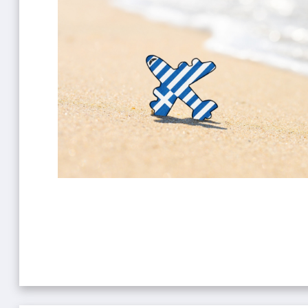
ופיונס
י פרי
 וויליאמס