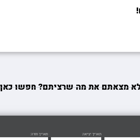
א מצאתם את מה שרציתם? חפשו כאן
תאריך יציאה
תאריך חזרה