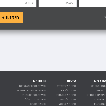
חיפוש
ד
ורגנים
טיסות
מיוחדים
נ
ומרי מסורת
טיסות לפלובדיב
חבילות נופש למשפחות
נ
 לאירופה
טיסות לדובאי
מאורגנים לשומרי מסורת
נ
 ליעדים מיוחדים
טיסות למונטנגרו
חבילות ספורט בחו"ל
ח
לגיאורגיה
טיסות לורשה
השכרת רכב בחו"ל
ח
למונטנגרו
טיסות לאתונה
חופשה בחגים
מ