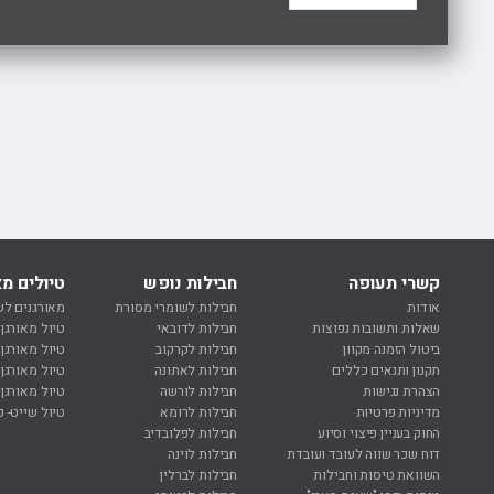
קשרי תעופה
חבילות נופש
טיולים מא
אודות
חבילות לשומרי מסורת
מאורגנים לש
שאלות ותשובות נפוצות
חבילות לדובאי
טיול מאורגן
ביטול הזמנה מקוון
חבילות לקרקוב
טיול מאורגן
תקנון ותנאים כללים
חבילות לאתונה
טיול מאורגן 
הצהרת נגישות
חבילות לורשה
טיול מאורגן 
מדיניות פרטיות
חבילות לרומא
טיול שייט- ק
החוק בעניין פיצוי וסיוע
חבילות לפלובדיב
דוח שכר שווה לעובד ועובדת
חבילות לוינה
השוואת טיסות וחבילות
חבילות לברלין