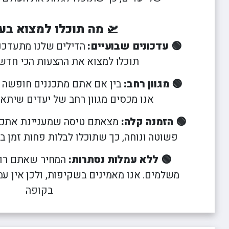
טיסות לזנזיבר
חבילות נופש ודילים לקורפו
טיסות לליסבון
טיסות לחאני
טיסות לאיי סיישל
חבילות נופש ודילים לקלמטה
טיסות למדריד
טיסות לקלמ
🛫 מה תוכלו למצוא בע
טיסות לטביליסי
חבילות נופש ודילים לקפלוניה
טיסות למילאנו
טיסות לקפלונ
🟢 עדכונים שבועיים:
הדילים שלנו מתעדכנ
טיסות ללרנקה
חבילות נופש ודילים לחאניה
טיסות לסופיה
טיסות למונטנגרו
חבילות נופש ודילים לאוויה
טיסות לסיציליה
תוכלו למצוא את ההצעות הכי חדש
טיסות לפאפוס
חבילות נופש ודילים ללוטראקי
טיסות לפראג
🟢 מגוון רחב:
בין אם אתם מתכננים חופשה 
טיסות לפוקט
טיסות לפריז
אנו מכסים מגוון רחב של יעדים שיתא
טיסות לקרקוב
טיסות לרומא
כל יעדי הטיסות
טיסות לריגה
🟢 הזמנה קלה:
מצאתם טיסה שמעניינת אתכם
פשוטה ונוחה, כך שתוכלו לבלות פחות זמן בתכ
🟢 ללא עמלות נסתרות:
המחיר שאתם רוא
משלמים. אנו מאמינים בשקיפות, ולכן אין ע
בקופה