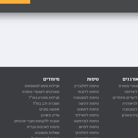
ורגנים
טיסות
מיוחדים
נ
ומרי מסורת
טיסות לפלובדיב
חבילות נופש למשפחות
נ
 לאירופה
טיסות לדובאי
מאורגנים לשומרי מסורת
נ
 ליעדים מיוחדים
טיסות למונטנגרו
חבילות ספורט בחו"ל
ח
לגיאורגיה
טיסות לורשה
השכרת רכב בחו"ל
ח
למונטנגרו
טיסות לאתונה
חופשה בחגים
מ
רוז מאורגן
טיסות לתאילנד
שייט מאורגן
ר
טיסות לבודפשט
הטבות ללקוחות וחברי ארגונים
ר
טיסות לפראג
טיסות לארצות הברית
ר
טיסות לסלוניקי
שאלות ותשובות
ר