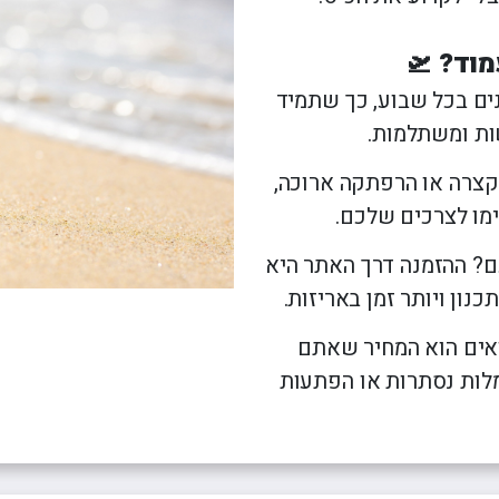
ה
טיולים מאורגנים ליפן
פורטלנד טרייל בלייזרז 🏀
הסקר
טה
טיולים מאורגנים למזרח הרחוק
רולאן גארוס ??
קייט
מוד? 🛫
יה
טיולים מאורגנים לאירופה
פורמולה 1 🏎️
רובי
ים בכל שבוע, כך שתמיד
טיולים מאורגנים לכל היעדים
ות ומשתלמות.
קצרה או הרפתקה ארוכה,
ימו לצרכים שלכם.
? ההזמנה דרך האתר היא
נון ויותר זמן באריזות.
ים הוא המחיר שאתם
מלות נסתרות או הפתעות