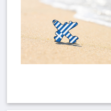
ופיונס
י פרי
 וויליאמס