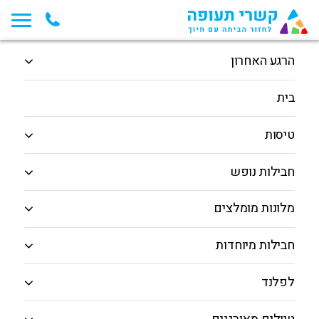
תחילת תוכן החלון
המשך ניווט ייצא מגבולות החלון, לחץ למעבר לסוף תוכן החלון
תוצאות חיפוש - הופעות , הסקורפיונס
הרגע האחרון
בית
טיסות
חבילות נופש
לא נמצאו תוצאות לחיפוש שלך נסה לשנות הרכב תאריך או יעד,
תוכל גם להתקשר ואחד מנציגנו ישמחו לעזור
מלונות מומלצים
חבילות מיוחדות
קשרי תעופה
לפלנד
חבילות נופש