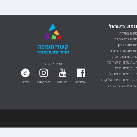
קרופיונס
יטי פרי
בי וויליאמס
ופש בישראל
ופש באילת
ופש בים המלח
ופשה בצפון
קשרי תעופה
ופשה סובב כינרת
לחזור הביתה עם חיוך
לונות בתל אביב
שת מלונות ישרוטל
מצאו אותנו ב-
שת מלונות דן
שת מלונות פתאל
שת מלונות ישראל קנדה
Tiktok
Instagram
Youtube
Facebook
ריביירה של ישראל