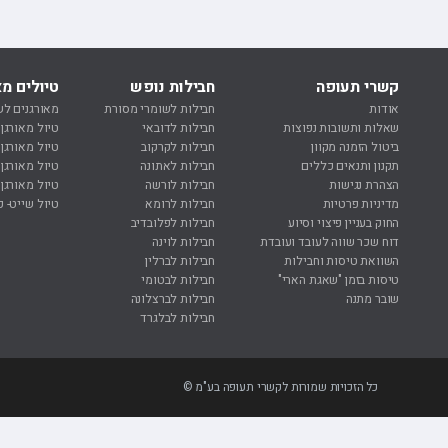
טיסות לזנזיבר
חבילות נופש ודילים לקורפו
טיסות לליסבון
טיסות לחאניה
טיסות לאיי סיישל
חבילות נופש ודילים לקלמטה
טיסות למדריד
טיסות לקלמטה
טיסות לטביליסי
חבילות נופש ודילים לקפלוניה
טיסות למילאנו
טיסות לקפלוניה
קשרי תעופה
חבילות נופש
טיולים מא
טיסות ללרנקה
חבילות נופש ודילים לחאניה
טיסות לסופיה
אודות
חבילות לשומרי מסורת
מאורגנים לש
טיסות למונטנגרו
חבילות נופש ודילים לאוויה
טיסות לסיציליה
שאלות ותשובות נפוצות
חבילות לדובאי
טיול מאורגן
טיסות לפאפוס
חבילות נופש ודילים ללוטראקי
טיסות לפראג
ביטול הזמנה מקוון
חבילות לקרקוב
טיול מאורגן
טיסות לפוקט
טיסות לפריז
תקנון ותנאים כללים
חבילות לאתונה
טיול מאורגן 
הצהרת נגישות
חבילות לורשה
טיול מאורגן 
טיסות לקרקוב
טיסות לרומא
מדיניות פרטיות
חבילות לרומא
טיול שייט- ק
כל יעדי הטיסות
טיסות לריגה
החוק בעניין פיצוי וסיוע
חבילות לפלובדיב
דוח שכר שווה לעובד ועובדת
חבילות לוינה
השוואת טיסות וחבילות
חבילות לברלין
טיסות בזמן "שאגת הארי"
חבילות לבטומי
שובר מתנה
חבילות לברצלונה
חבילות לבלגרד
כל הזכויות שמורות לקשרי תעופה בע"מ ©