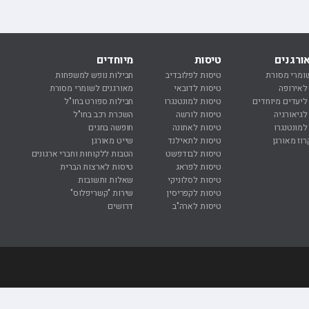
טיולים מאורגנים ליפן
פורטלנד טרייל בלייזרז 🏀
הס
טיולים מאורגנים למזרח הרחוק
רולאן גארוס ??
קי
טיולים מאורגנים לאירופה
פורמולה 1 🏎️
רו
ורגנים
טיסות
מיוחדים
נ
טיולים מאורגנים לכל היעדים
ומרי מסורת
טיסות לפלובדיב
חבילות נופש למשפחות
נ
 לאירופה
טיסות לדובאי
מאורגנים לשומרי מסורת
נ
 ליעדים מיוחדים
טיסות למונטנגרו
חבילות ספורט בחו"ל
ח
לגיאורגיה
טיסות לורשה
השכרת רכב בחו"ל
ח
למונטנגרו
טיסות לאתונה
חופשה בחגים
מ
רוז מאורגן
טיסות לתאילנד
שייט מאורגן
ר
טיסות לבודפשט
הטבות ללקוחות וחברי ארגונים
ר
טיסות לפראג
טיסות לארצות הברית
ר
טיסות לסלוניקי
שאלות ותשובות
ר
טיסות לקפריסין
שירות "קשריפלוס"
ה
טיסות לארה"ב
דרושים